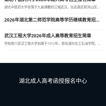
湖北中医药大学坐落于九省通衢的江城武汉，在武昌区和洪山区两校区办学，占地总面积1610亩。昙华林校区位于武昌中心城区，历史人文底蕴深厚，古朴典雅，书香氤氲，校区内文华大学旧址是武汉市文物保护单位；黄家
2026年湖北第二师范学院高等学历继续教育招生简章
武汉工程大学2026年成人高等教育招生简章
学校简介武汉工程大学创建于1972年，原名湖北化工石油学院，1980年更名为武汉化工学院，2006年更名为武汉工程大学。学校是一所以工为主，覆盖工、理、管、经、文、法、艺术、医学、教育学九大学科门类的
湖北成人高考函授报名中心