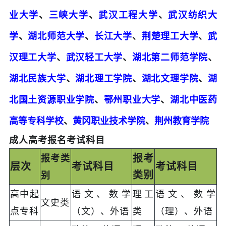
业大学
、
三峡大学
、
武汉工程大学
、
武汉纺织大
学
、
湖北师范大学
、
长江大学
、
荆楚理工大学
、
武
汉理工大学
、
武汉轻工大学
、
湖北第二师范学院
、
湖北民族大学
、
湖北理工学院
、
湖北文理学院
、
湖
北国土资源职业学院
、
鄂州职业大学
、
湖北中医药
高等专科学校
、
黄冈职业技术学院
、
荆州教育学院
成人高考报名考试科目
报考
报考类
层次
考试科目
考试科目
类别
别
高中起
语文、数学
理工
语文、数学
文史类
点专科
（文）、外语
类
（理）、外语