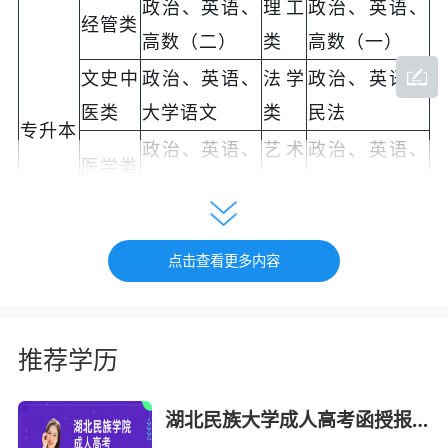
政治、英语、
理工
政治、英语、
经管类
高数（二）
类
高数（一）
文史中
政治、英语、
法学
政治、英语、
医类
大学语文
类
民法
专升本
政治、英语、
艺术
政治、英语、
医学类
医学综合
类
艺术概论
政治、英语、
教育
政治、英语、
农业类
生态学基础
类
教育理论
点击查看更多内容
语文、数学
语文、数学
文科类
（文）、外
（理）、外
理科
推荐学历
高起本
（含外
语、
语、
类
语类）
史地（历史、
理化（物理、
湖北民族大学成人高考函授报名招生简章
地理合卷）
化学合卷