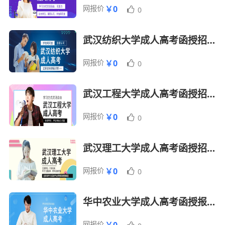
注：
每科150分，总分450分。每年录取分数线基
网报价
￥0
0
本在120-140分左右，年满25周岁、少数民族、山
武汉纺织大学成人高考函授招生简章
区考试、贫困县考试加20分
网报价
￥0
0
武汉工程大学成人高考函授招生报名简章
网报价
￥0
0
武汉理工大学成人高考函授招生报名简章
网报价
￥0
0
华中农业大学成人高考函授报名招生简章
网报价