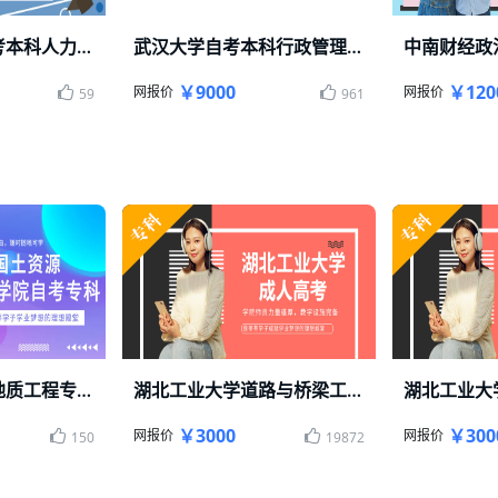
湖北工业大学自考本科人力资源管理专业
武汉大学自考本科行政管理招生简章
轻松毕业
武大行政管理招生报名
中南财经政法大
￥9000
￥120
网报价
网报价
59
961
自考专科测绘与地质工程专业一年毕业
湖北工业大学道路与桥梁工程技术
湖北工业大
自考专科
成教专科2.5年毕业
成教本科2.5年
￥3000
￥300
网报价
网报价
150
19872