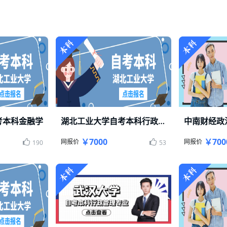
考本科金融学
湖北工业大学自考本科行政管理专业
轻松毕业
湖北工业大学自考本科轻松毕业
中南财经政法大
￥7000
￥700
网报价
网报价
190
53