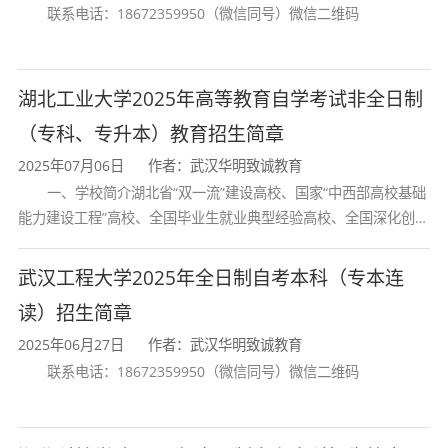
联系电话：18672359950（微信同号）微信二维码
国家承认学历，毕业证书可在教育部中国高等
湖北工业大学2025年高等教育自学考试非全日制
教育学生信息网（学信网）查询。同时，学校组
（专科、专升本）教育招生简章
织学生在校期间参加各项职业技能培训，鼓励学
2025年07月06日
作者：武汉华明致诚教育
生考取相关职业资格证书，极大地提高学生的就
一、学校简介湖北省“双一流”建设高校、国家“中西部高校基础
业竞争力，为学生的就业提供多重保障。毕业生
能力建设工程”高校、全国毕业生就业典型经验高校、全国深化创新
广泛就业于各级党政机关、事业单位以及外贸企
创业教育改革示范高校、国家知识产权试点高校、国家“赋予科研人
员职务科技成果所有权或
业、合资企业、民营企业，因“综合素质高、敬业
武汉工程大学2025年全日制自考本科（专本连
精神好、实践能力强、上岗适应快”而深受用人单
读）招生简章
位欢迎。
2025年06月27日
作者：武汉华明致诚教育
联系电话：18672359950（微信同号）微信二维码
三、办学特色