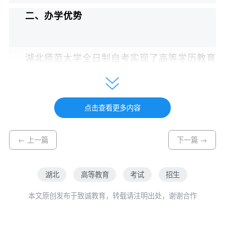
二、办学优势
湖北师范大学全日制自考实现了高等学历教育
与职业教育的优势互补：一方面通过学历教育提
高学生的理论知识和文化修养；另一方面结合企
事业单位实际用人要求开展职业技能教育，提升
点击查看更多内容
学生就业竞争能力。学历教育、技能教育、素质
教育与职业教育相结合，自主实习与顶岗或推荐
← 上一篇
下一篇 →
实习相结合，自主择业与推荐就业相结合。
湖北
高等教育
考试
招生
学生参加国家统一组织的高等教育自学考试，
完成学业且修满学分者，颁发由湖北省高等教育
本文原创发布于致诚教育，转载请注明出处，谢谢合作
自学考试委员会颁发、湖北师范大学副署的“高等
教育自学考试本科（专科）毕业证书”；符合学位