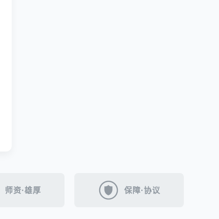
师资·雄厚
保障·协议