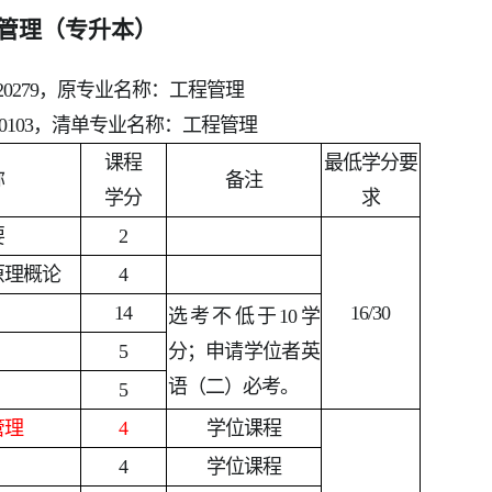
管理（专升本）
20279，原专业名称：工程管理
0103，清单专业名称：工程管理
课程
最低学分要
称
备注
学分
求
要
2
原理概论
4
14
16/30
选考不低于10学
5
分；申请学位者英
语（二）必考。
5
管理
4
学位课程
4
学位课程