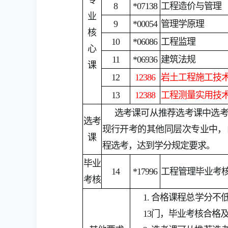
8
*07138
工程造价与管理
业
9
*00054
管理学原理
核
10
*06086
工程监理
心
11
*06936
建筑法规
课
12
12386
岩土工程施工技
13
12388
工程测量实用技
选考课可从推荐选考课中选
选考
现行开考的其他同层次专业中，
课
程选考，达到学分规定要求。
毕业
14
*17996
工程管理毕业考
考核
1. 合格课程总学分
13门，毕业考核合格