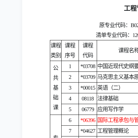
工程
原专业代码：B0
清单专业代码：12
课程
课程
课程
课程名
类别
序号
代码
1
*03708
中国近现代史纲
公
2
*03709
马克思主义基本
共
基
3
*00015
英语（二）
础
4
08118
法律基础
课
5
06779
应用写作学
6
*06396
国际工程承包与
7
*04627
工程管理概论
专