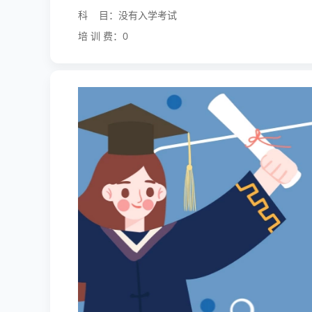
科 目：没有入学考试
培 训 费：0