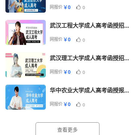
化
高升
网报价
￥0
0
电子信息科学与技
本
5年
非脱产
2600元/年
术
武汉工程大学成人高考函授招生报名简章
计算机科学与技术
5年
非脱产
2600元/年
网报价
￥0
0
生物医学工程
5年
非脱产
2600元/年
武汉理工大学成人高考函授招生报名简章
药学
5年
非脱产
2600元/年
工程管理
5年
非脱产
2000元/年
网报价
￥0
0
工商管理
5年
非脱产
2000元/年
华中农业大学成人高考函授报名招生简章
财务管理
5年
非脱产
2000元/年
公共事业管理
5年
非脱产
2000元/年
网报价
￥0
0
酒店管理
5年
非脱产
2000元/年
汉语言文学
5年
非脱产
2000元/年
查看更多