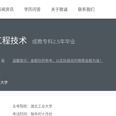
新闻资讯
学历问答
关于致诚
联系我们
工程技术
成教专科2.5年毕业
元
温馨提示：金额仅供参考，以实际报名时缴费金额为准！
材
业大学
主考院校：湖北工业大学
考试时间：每年的十月份