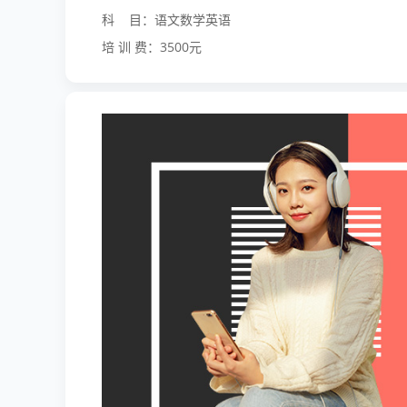
科 目：语文数学英语
培 训 费：3500元