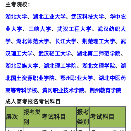
主考院校：
湖北大学
、
湖北工业大学
、
武汉科技大学
、
华中农
业大学
、
三峡大学
、
武汉工程大学
、
武汉纺织大
学
、
湖北师范大学
、
长江大学
、
荆楚理工大学
、
武
汉理工大学
、
武汉轻工大学
、
湖北第二师范学院
、
湖北民族大学
、
湖北理工学院
、
湖北文理学院
、
湖
北国土资源职业学院
、
鄂州职业大学
、
湖北中医药
高等专科学校
、
黄冈职业技术学院
、
荆州教育学院
成人高考报名考试科目
报考
报考类
层次
考试科目
考试科目
类别
别