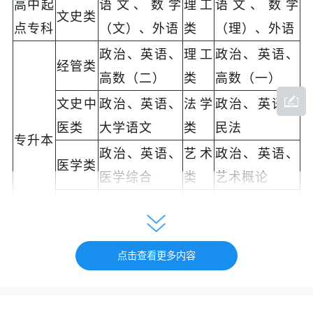
高中起
语文、数学
理工
语文、数学
文史类
点专科
（文）、外语
类
（理）、外语
政治、英语、
理工
政治、英语、
经管类
高数（二）
类
高数（一）
文史中
政治、英语、
法学
政治、英语、
医类
大学语文
类
民法
专升本
政治、英语、
艺术
政治、英语、
医学类
医学综合
类
艺术概论
政治、英语、
教育
政治、英语、
农业类
生态学基础
类
教育理论
语文、数学
语文、数学
点击查看更多内容
文科类
（文）、外
（理）、外
理科
高起本
（含外
语、
语、
类