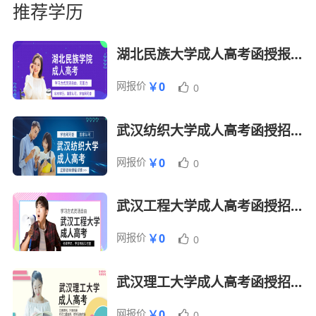
推荐学历
语类）
史地（历史、
理化（物理、
地理合卷）
化学合卷
湖北民族大学成人高考函授报名招生简章
注：
每科150分，总分450分。每年录取分数线基
本在120-140分左右，年满25周岁、少数民族、山
网报价
￥0
0
区考试、贫困县考试加20分
武汉纺织大学成人高考函授招生简章
网报价
￥0
0
武汉工程大学成人高考函授招生报名简章
网报价
￥0
0
武汉理工大学成人高考函授招生报名简章
网报价
￥0
0