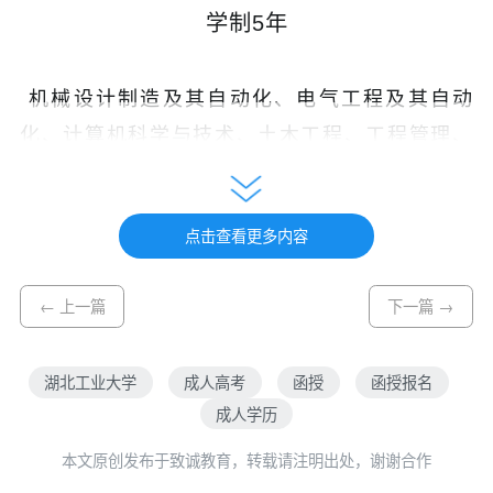
学制5年
机械设计制造及其自动化、电气工程及其自动
化、计算机科学与技术、土木工程、工程管理、
环境设计、人力资源管理、行政管理、广告学、
数字媒体技术、会计学
点击查看更多内容
专科
学制2.5年
← 上一篇
下一篇 →
会计、市场营销、商务管理、机电一体化技术、
湖北工业大学
成人高考
函授
函授报名
建筑工程技术、建筑经济管理、计算机应用技
成人学历
术、电气自动化技术、电子商务、模具设计制造
本文原创发布于致诚教育，转载请注明出处，谢谢合作