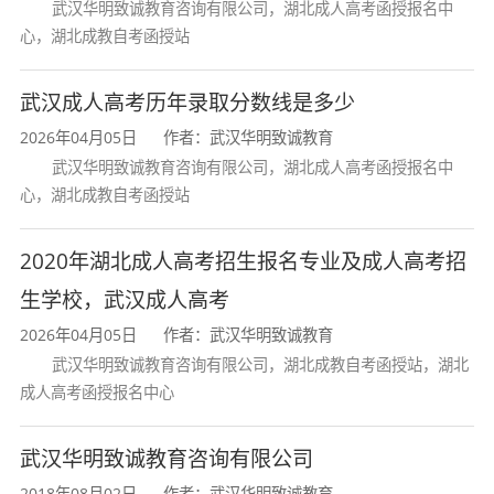
武汉华明致诚教育咨询有限公司，湖北成人高考函授报名中
心，湖北成教自考函授站
湖北工业大学学校占地面积1600余亩，校舍建筑
武汉成人高考历年录取分数线是多少
面积100余
万平方米，拥有完善的教学、科研、文
2026年04月05日
作者：武汉华明致诚教育
体和后勤服务设施，门类
齐全的基础实验室和专
武汉华明致诚教育咨询有限公司，湖北成人高考函授报名中
业实验室，学生公寓均配有空调和开水、
热 水供
心，湖北成教自考函授站
应设施。学校图书馆建筑面积4.6万平米，是湖北
2020年湖北成人高考招生报名专业及成人高考招
省高等
学校优秀级图书馆，各类藏书600余万册。
学校建有安全通畅的
校园网络、智慧快捷的 校务
生学校，武汉成人高考
平台。学校设有17个学院，有湖北
省机电研究设
2026年04月05日
作者：武汉华明致诚教育
武汉华明致诚教育咨询有限公司，湖北成教自考函授站，湖北
计院股份司、湖北省农机工程研究设计院和湖北
成人高考函授报名中心
省
农机鉴定站 等省级科研院所，办有1个独立学
院。
武汉华明致诚教育咨询有限公司
2018年08月02日
作者：武汉华明致诚教育