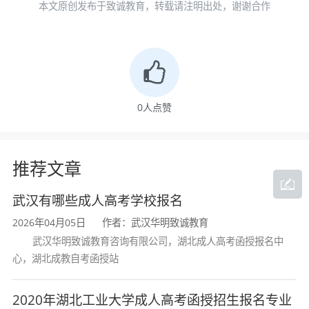
本文原创发布于致诚教育，转载请注明出处，谢谢合作
理工类：计算机、软件工程、网络工程、汽车检
测、机械制造等
电气类：电气工程、智能电网、水利水电、铁道
供电、供用电技术、水电站动力等等
0
人点赞
建筑类：土木工程、道路桥梁、建筑工程、资源
勘查、安全工程、给排水、等等
推荐文章
司法类：法律事务、法学、社会工作、家政学等
武汉有哪些成人高考学校报名
等
2026年04月05日
作者：武汉华明致诚教育
武汉华明致诚教育咨询有限公司，湖北成人高考函授报名中
合作院校
心，湖北成教自考函授站
湖北大学
、
湖北工业大学
、
武汉科技大学
、
华中农
2020年湖北工业大学成人高考函授招生报名专业
业大学
、
三峡大学
、
武汉工程大学
、
武汉纺织大