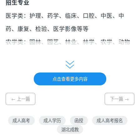
招生专业
医学类：护理、药学、临床、口腔、中医、中
药、康复、检验、医学影像等等
农学类：园林、园艺、林业、林学、农学、动物
医学、畜牧兽医、食品科学等等
师范类：学前教育、小学教育、教育学、汉语
点击查看更多内容
言、物理、化学、数学、生物等等
管理类：行政、工商、人力资源、工程管理、旅
← 上一篇
下一篇 →
游管理、公共事业、物流管理等等
成人高考
成人学历
函授
成人高考报名
财会类：会计、金融、保险、税收、财政、审
湖北成教
计、经济学、国际经贸、电子商务等等