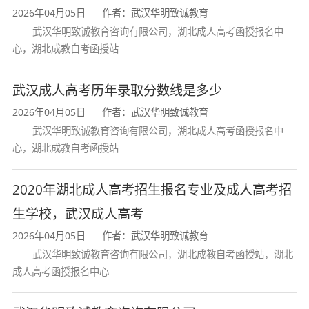
2026年04月05日
作者：武汉华明致诚教育
学
、
湖北师范大学
、
长江大学
、
荆楚理工大学
、
武
武汉华明致诚教育咨询有限公司，湖北成人高考函授报名中
心，湖北成教自考函授站
汉理工大学
、
武汉轻工大学
、
湖北第二师范学院
、
湖北民族大学
、
湖北理工学院
、
湖北文理学院
、
湖
武汉成人高考历年录取分数线是多少
2026年04月05日
作者：武汉华明致诚教育
北国土资源职业学院
、
鄂州职业大学
、
湖北中医药
武汉华明致诚教育咨询有限公司，湖北成人高考函授报名中
高等专科学校
、
黄冈职业技术学院
、
荆州教育学院
心，湖北成教自考函授站
2020年湖北成人高考招生报名专业及成人高考招
添加微信
华明致诚教育宋老师
，快速了解成人高
生学校，武汉成人高考
考
2026年04月05日
作者：武汉华明致诚教育
武汉华明致诚教育咨询有限公司，湖北成教自考函授站，湖北
成人高考函授报名中心