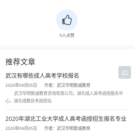
格审核、网上缴费四个阶段。具体报考流程为：
网上信息填报（约9月初，注意须准确填写报考信
0
人点赞
息）一网上提供报考所需全部资料一网上进行身
份核验（约9月初）一报名资格审核一网上缴纳考
推荐文章
试费一显示报考成功。随后，考生个人准备资
料，复习备考，打印准考证，参加全国成人高考
武汉有哪些成人高考学校报名
2026年04月05日
作者：武汉华明致诚教育
（约10月），学校录取（约12月）后发放通知
武汉华明致诚教育咨询有限公司，湖北成人高考函授报名中
书，录取学生入学报到（约次年3月）。
心，湖北成教自考函授站
特别提示：报名照片应正面、免冠、无妆，衣冠整齐。严
禁衣冠不整或对报名照片使用美颜、滤镜、特效等功能，以免
2020年湖北工业大学成人高考函授招生报名专业
录取后影响学籍
注册。
2026年04月05日
作者：武汉华明致诚教育