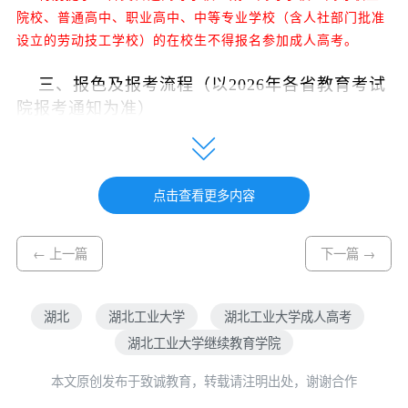
院校、普通高中、职业高中、中等专业学校（含人社部门批准
设立的劳动技工
学校）的在校生不得报名参加成人高考。
三、报色及报考流程（以2026年各省教育考试
院报考通知为准）
报名时间一般为8月下旬至9月初，湖北考生
点击查看更多内容
通过湖北省教育考试院
（http://crgkbm.hbea.edu.cn/）网上报名；外省考
← 上一篇
下一篇 →
生按照户籍所在地教育考试院规定，在指定报名
湖北
湖北工业大学
湖北工业大学成人高考
网站完成相关报名手续。请考生密切关注各省招
湖北工业大学继续教育学院
生考试机构官方网站。
本文原创发布于致诚教育，转载请注明出处，谢谢合作
报考流程分为信息填报、身份核验、报名资