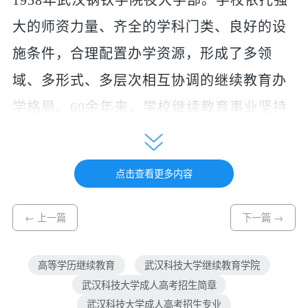
1958年武汉钢铁学院夜大学部。学校依托强
大的师资力量、齐全的学科门类、良好的设
施条件，合理配置办学资源，形成了多领
域、多形式、多层次相互协调的继续教育办
学格局。60余年来，学校继续教育事业坚持
面向经济社会发展需要，累计为社会各行各
业培养了10万余名合格人才，为构建全民终
点击查看更多内容
身学习教育体系和学习型社会做出了积极贡
献。
← 上一篇
下一篇 →
二、招生专业、学费标准及考试科目
高等学历继续教育
武汉科技大学继续教育学院
学费标
层
序
报考类
武汉科技大学成人高考招生简章
专业名称
准（元/
考试科目
学制
武汉科技大学成人高考招生专业
次
号
别