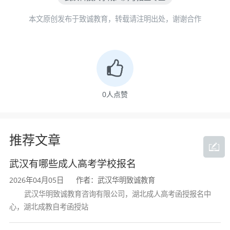
年）
本文原创发布于致诚教育，转载请注明出处，谢谢合作
1
法学
2250
文科类：语
2
会计学
2250
文史类
文、数学
（文）、
3
工商管理
2250
4
护理学
2250
0
人点赞
临床医学
2900
5
*
推荐文章
化学工程
2250
高
6
与工艺
武汉有哪些成人高考学校报名
起
5年
7
采矿工程
2250
外语、史地
2026年04月05日
作者：武汉华明致诚教育
本
武汉华明致诚教育咨询有限公司，湖北成人高考函授报名中
理工类
（历史、地
机械工程
2900
8
心，湖北成教自考函授站
理
*