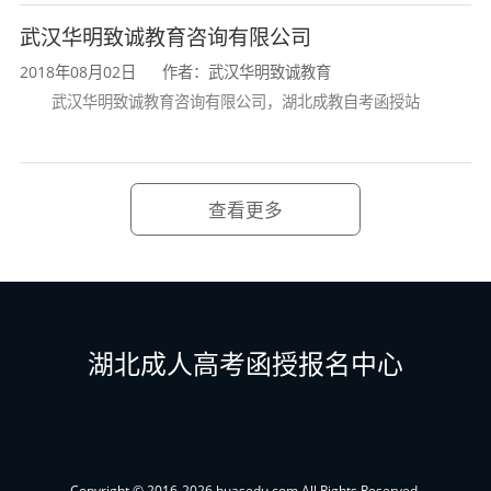
5
车辆工程
2250
武汉华明致诚教育咨询有限公司
6
冶金工程
2900
2018年08月02日
作者：武汉华明致诚教育
武汉华明致诚教育咨询有限公司，湖北成教自考函授站
*
7
自动化*
2900
8
土木工程
2250
查看更多
9
环境工程
2250
外语
10
安全工程
2250
（本）、政
11
交通工程
2250
理工类
治、高等数
12
计算机科
2900
湖北成人高考函授报名中心
学（一）
学与技术
*
13
电气工程
2900
Copyright © 2016-2026 huasedu.com All Rights Reserved.