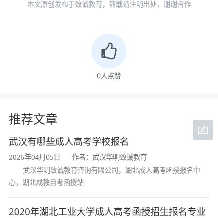
本文原创发布于致诚教育，转载请注明出处，谢谢合作
者饶纯武、通讯员陈龙、王威）
添加微信
华明致诚教育宋老师
，快速了解2020年
成人高考
0
人点赞
推荐文章
武汉有哪些成人高考学校报名
2026年04月05日
作者：武汉华明致诚教育
武汉华明致诚教育咨询有限公司，湖北成人高考函授报名中
心，湖北成教自考函授站
成人高考网上报名入口
武汉成人高考报名中心
2020年湖北工业大学成人高考函授招生报名专业
成人高考函授报名中心
湖北省成人高考报名