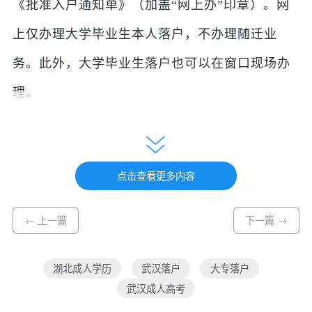
《批准入户通知单》（加盖“网上办”印章）。网
上仅办理大学毕业生本人落户，不办理随迁业
务。此外，大学毕业生落户也可以在窗口现场办
理。
据介绍，对申请人户籍身份虚假或提供虚假材料
的，不予受理并依法处罚，同时纳入“黑名单”，5
点击查看更多内容
年内不再受理落户申请。
武汉市公安局治安管理局还宣布，2019年8月1日
← 上一篇
下一篇 →
起，按照《大学毕业生等人才落户办理工作规
定》，办理国家、省、市评定的高层次人才，中
湖北成人学历
武汉落户
大专落户
武汉成人高考
级、高级专业技术人才，高技能人才落户。（记