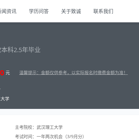
新闻资讯
学历问答
关于致诚
联系我们
本科2.5年毕业
0
元
温馨提示：金额仅供参考，以实际报名时缴费金额为准！
材
工大学
主考院校：武汉理工大学
考试时间：一年两次机会（3/9月分）