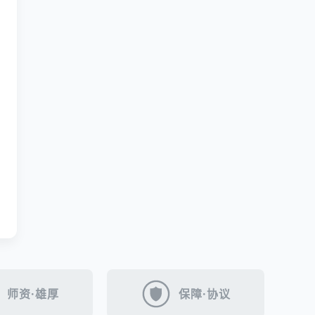
师资·雄厚
保障·协议