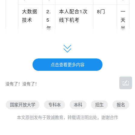
大数据
2.
本人配合1次
8门
一
技术
5
线下机考
天
年
半
党务工
2.
本人配合1次
10门
两
作
5
线下机考
整
年
天
点击查看更多内容
行政管
2.
本人配合1次
机考4
三
理(限
5
线下考试
门+笔
天
没有了！没有了！
人数)
年
试5门
建设工
2.
本人配合1次
11门
三
国家开放大学
专科本
本科
招生
报名
程管理
5
线下机考
天
本文原创发布于致诚教育，转载请注明出处，谢谢合作
年
半
专
行政管
2.
本人配合1次
10门
两