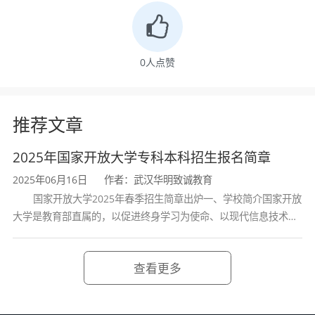
升
理
5
机考+1次论
整
本
年
文答辩
天
0
人点赞
土木工
2.
本人配合1次
10门
两
程
5
机考+1次论
整
年
文答辩
天
推荐文章
学前教
2.
本人配合1次
2门
半
2025年国家开放大学专科本科招生报名简章
育
5
机考+1次论
天
年
文答辩
2025年06月16日
作者：武汉华明致诚教育
国家开放大学2025年春季招生简章出炉一、学校简介国家开放
小学教
2.
本人配合1次
5门
一
大学是教育部直属的，以促进终身学习为使命、以现代信息技术为
育
5
机考+1次论
整
支撑、以“互联网+”为特征、面向全国开展开放教育的新型高等学
年
文答辩
天
校。国家开放大学在教育部
查看更多
计算机
2.
本人配合1次
10门
两
科学与
5
机考+1次论
整