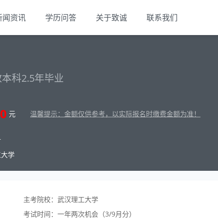
新闻资讯
学历问答
关于致诚
联系我们
本科2.5年毕业
0
元
温馨提示：金额仅供参考，以实际报名时缴费金额为准！
材
工大学
主考院校：武汉理工大学
考试时间：一年两次机会（3/9月分）