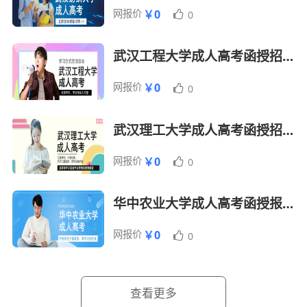
网报价
￥0
0
【文凭含金量高】
武汉工程大学成人高考函授招生报名简章
中国教育部考试中心主办，主考院校华中科
技大学颁发法学本科毕业证书，网上电子注
网报价
￥0
0
册，国家承认，国外认可。
武汉理工大学成人高考函授招生报名简章
【易学易通过】
（1）考前有辅导资料，课程设置强调实用
网报价
￥0
0
性，通过率高。
（2）可以升本，就业前景都广为看好。
华中农业大学成人高考函授报名招生简章
网报价
￥0
0
学历提升
成人高考报名入口
提升学历报名时
间
成人高考考试时间
查看更多