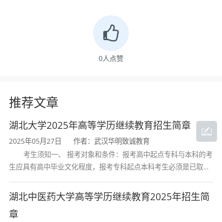
三、专业基本信息
项目
内容
0
人点赞
培养层次
高起专（专科）
推荐文章
专业名称
大数据与会计
湖北大学2025年高等学历继续教育招生简章
招生科类
文史类、理工类
2025年05月27日
作者：武汉华明致诚教育
考生须知一、 报考对象和条件：报考高中起点专科与本科的考
生应具有高中毕业文化程度，报考专科起点本科考生必须是已取得
学制
2.5年
经教育部审定核准的国民教育系列高等学校或高等教育自学考试机
构颁发的大学专科毕业证书的人
湖北中医药大学高等学历继续教育2025年招生简
学习形式
非脱产（线上线
章