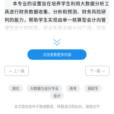
本专业的设置旨在培养学生利用大数据分析工
具进行财务数据收集、分析和预测、财务风险研
判的能力，帮助学生实现由单一核算型会计向管
理型会计的转型。毕业生就业面十分广阔，可在
各类企事业单位（如制造业、商贸企业、服务业
等）从事出纳、会计核算、纳税申报、财务管理
工作；可在金融机构（银行、证券公司、保险公
点击查看更多内容
司）从事财务与风险管理工作；可在会计师事务
所、税务师事务所等中介机构从事审计、税务咨
← 上一篇
下一篇 →
询等业务；还可在政府部门、社会团体从事财务
管理工作。随着数字经济的快速发展，具备大数
湖北
大数据与会计专业
高考
高起专
据分析能力的会计专业人才在就业市场上具有更
会计
强的竞争力。
本文原创发布于致诚教育，转载请注明出处，谢谢合作