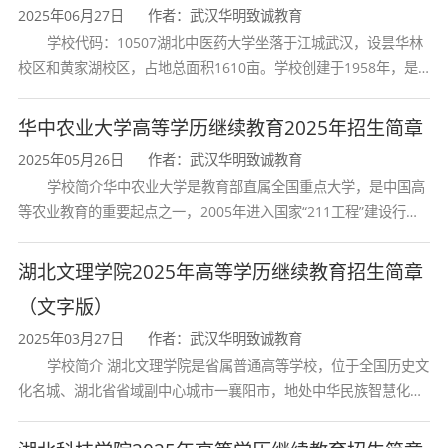
2025年06月27日
作者：武汉华明致诚教育
学费标准
2250元/年
学校代码：10507湖北中医药大学坐落于江城武汉，设昙华林
校区和黄家湖校区，占地总面积1610亩。学校创建于1958年，是
全程学费
5625元（2250元
湖北省唯一一所高等中医药本科院校，是我国较早开办中医本科教
育和最早开办中医研究
华中农业大学高等学历继续教育2025年招生简章
辅助费用
成人高考网上报
2025年05月26日
作者：武汉华明致诚教育
学校简介华中农业大学是教育部直属全国重点大学，是中国高
等农业教育的重要起点之一，2005年进入国家“211工程”建设行
列，2017年列入国家“双一流”建设行列。学校学科优势特色明显。
四、培养目标
首轮“双一流”成效
湖北文理学院2025年高等学历继续教育招生简章
（文字版）
本专业旨在培养德、智、体、美、劳全面发
展，适应社会经济数字化发展新常态和会计职业
2025年03月27日
作者：武汉华明致诚教育
学校简介 湖北文理学院是省属普通高等学校，位于全国历史文
技术技能人才成长需要的应用型人才。学生需掌
化名城、湖北省省域副中心城市一襄阳市，地处中华民族智慧化身
握会计基本理论、基础知识和基本技能，熟悉国
诸葛亮的故居一古隆中。学校是教育 部本科教学工作水平评估优秀
家财经法律法规，具备企业会计核算、纳税申
学校、全国普通