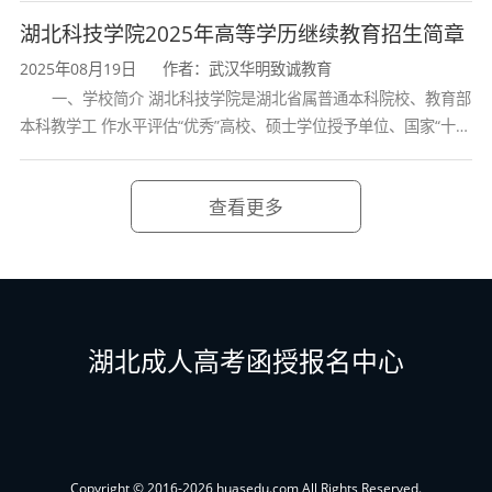
学校、全国普通
湖北科技学院2025年高等学历继续教育招生简章
2025年08月19日
作者：武汉华明致诚教育
一、学校简介 湖北科技学院是湖北省属普通本科院校、教育部
本科教学工 作水平评估“优秀”高校、硕士学位授予单位、国家“十三
五” 产教融合发展工程规划项目建设高校、全国首批卓越医生教育
培 养计划项
查看更多
湖北成人高考函授报名中心
联系方式：18672359950 宋老师
Copyright © 2016-2026 huasedu.com All Rights Reserved.