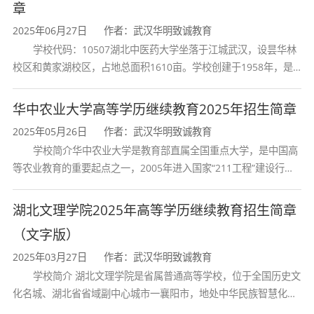
章
2025年06月27日
作者：武汉华明致诚教育
学校代码：10507湖北中医药大学坐落于江城武汉，设昙华林
校区和黄家湖校区，占地总面积1610亩。学校创建于1958年，是
湖北省唯一一所高等中医药本科院校，是我国较早开办中医本科教
育和最早开办中医研究
华中农业大学高等学历继续教育2025年招生简章
2025年05月26日
作者：武汉华明致诚教育
学校简介华中农业大学是教育部直属全国重点大学，是中国高
等农业教育的重要起点之一，2005年进入国家“211工程”建设行
列，2017年列入国家“双一流”建设行列。学校学科优势特色明显。
首轮“双一流”成效
湖北文理学院2025年高等学历继续教育招生简章
（文字版）
2025年03月27日
作者：武汉华明致诚教育
学校简介 湖北文理学院是省属普通高等学校，位于全国历史文
化名城、湖北省省域副中心城市一襄阳市，地处中华民族智慧化身
诸葛亮的故居一古隆中。学校是教育 部本科教学工作水平评估优秀