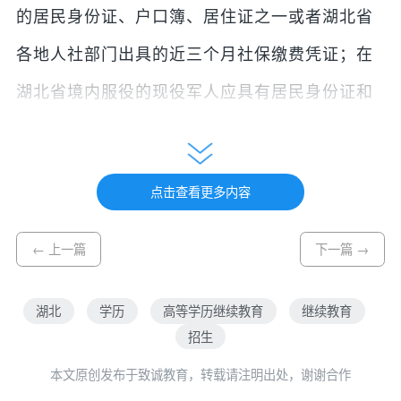
的居民身份证、户口簿、居住证之一或者湖北省
各地人社部门出具的近三个月社保缴费凭证；在
湖北省境内服役的现役军人应具有居民身份证和
所在部队政治部门出具的现役军人证明；在湖北
省境内定居的港澳台居民应具有“港澳居民来往内
点击查看更多内容
地通行证”“台湾居民来往大陆通行证”或湖北省居
住地公安机关核发的“港澳居民居住证”“台湾居民
← 上一篇
下一篇 →
居住证”；在湖北省境内定居的外国侨民应具有湖
湖北
学历
高等学历继续教育
继续教育
北省公安厅核发的“外国人永久居留身份证”。
招生
（二）年满17周岁。
本文原创发布于致诚教育，转载请注明出处，谢谢合作
（三）身体健康，生活能自理，不影响所报专业