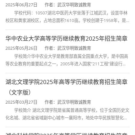
起点本科层次专业学习；符合下列条件3和条件4
2025年06月27日
作者：武汉华明致诚教育
学校代码：10507湖北中医药大学坐落于江城武汉，设昙华林
之一的考生，具备大学专科毕业文化程度的，可
校区和黄家湖校区，占地总面积1610亩。学校创建于1958年，是
申请免试进入成人高校专科起点本科层次专业学
湖北省唯一一所高等中医药本科院校，是我国较早开办中医本科教
育和最早开办中医研究
华中农业大学高等学历继续教育2025年招生简章
习：
2025年05月26日
作者：武汉华明致诚教育
学校简介华中农业大学是教育部直属全国重点大学，是中国高
获得“全国劳动模范”“全国先进工作者”称
等农业教育的重要起点之一，2005年进入国家“211工程”建设行
号，“全国“五一’劳动奖章”获得者。
列，2017年列入国家“双一流”建设行列。学校学科优势特色明显。
首轮“双一流”成效
湖北文理学院2025年高等学历继续教育招生简章
奥运会、世界杯赛和世界锦标赛的奥运会项
（文字版）
目前八名获得者、非奥运会项目前六名获得
2025年03月27日
作者：武汉华明致诚教育
者；亚运会、亚洲杯赛和亚洲锦标赛的奥运
学校简介 湖北文理学院是省属普通高等学校，位于全国历史文
化名城、湖北省省域副中心城市一襄阳市，地处中华民族智慧化身
会项目前六名获得者、非奥运会项目前三名
诸葛亮的故居一古隆中。学校是教育 部本科教学工作水平评估优秀
学校、全国普通
获得者；全运会、全国锦标赛和全国冠军赛