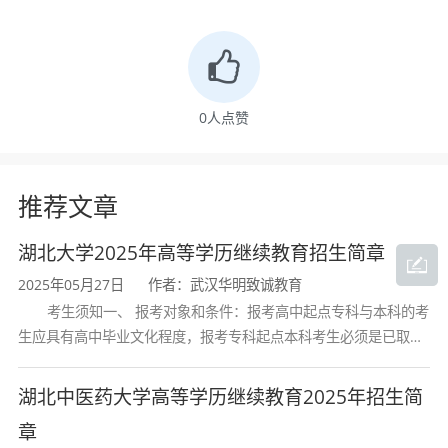
学习。
（四）报考高起本或高起专的考生应高级中等教
育学校毕业或者具有同等学历。报考专升本的考
0
人点赞
生必须是已取得经教育部审定核准的国民教育系
推荐文章
列高等学校、高等教育自学考试机构颁发的专科
毕业证书、本科结业证书或以上证书的人员。
湖北大学2025年高等学历继续教育招生简章
2025年05月27日
作者：武汉华明致诚教育
（五）符合下列条件1和条件2之一的考生，具备
考生须知一、 报考对象和条件：报考高中起点专科与本科的考
高中毕业文化程度的，可申请免试进入成人高校
生应具有高中毕业文化程度，报考专科起点本科考生必须是已取得
经教育部审定核准的国民教育系列高等学校或高等教育自学考试机
高中起点本、专科层次专业学习；具备大学专科
构颁发的大学专科毕业证书的人
湖北中医药大学高等学历继续教育2025年招生简
毕业文化程度的，可申请免试进入成人高校专科
章