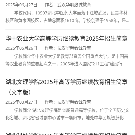
2025年06月27日
作者：武汉华明致诚教育
学校代码：10507湖北中医药大学坐落于江城武汉，设昙华林
校区和黄家湖校区，占地总面积1610亩。学校创建于1958年，是
湖北省唯一一所高等中医药本科院校，是我国较早开办中医本科教
育和最早开办中医研究
华中农业大学高等学历继续教育2025年招生简章
2025年05月26日
作者：武汉华明致诚教育
学校简介华中农业大学是教育部直属全国重点大学，是中国高
等农业教育的重要起点之一，2005年进入国家“211工程”建设行
列，2017年列入国家“双一流”建设行列。学校学科优势特色明显。
首轮“双一流”成效
湖北文理学院2025年高等学历继续教育招生简章
（文字版）
2025年03月27日
作者：武汉华明致诚教育
学校简介 湖北文理学院是省属普通高等学校，位于全国历史文
化名城、湖北省省域副中心城市一襄阳市，地处中华民族智慧化身
诸葛亮的故居一古隆中。学校是教育 部本科教学工作水平评估优秀
学校、全国普通