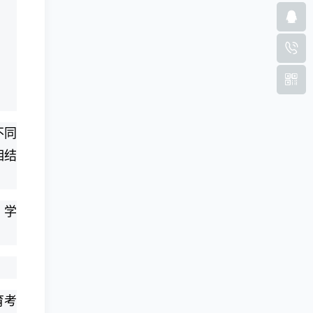
不同
相结
。学
育考