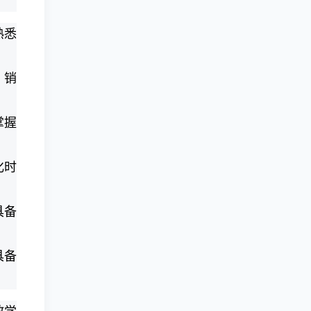
熟悉
、销
掌握
化时
具备
具备