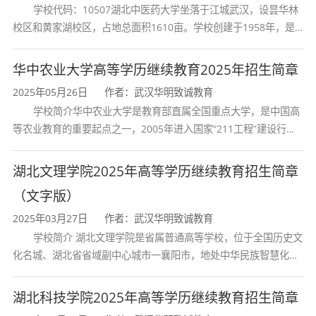
应用能力，具备电子电路基础、计算机组成原
学校代码：10507湖北中医药大学坐落于江城武汉，设昙华林
理、C语言程序设计、单片机技术等核心技能，能
校区和黄家湖校区，占地总面积1610亩。学校创建于1958年，是
湖北省唯一一所高等中医药本科院校，是我国较早开办中医本科教
够从事基于智能芯片的电子信息产品的生产制
育和最早开办中医研究
华中农业大学高等学历继续教育2025年招生简章
造、技术支持与销售工作。
2025年05月26日
作者：武汉华明致诚教育
具体而言，毕业生应具备以下几方面的知识和
学校简介华中农业大学是教育部直属全国重点大学，是中国高
能力：
等农业教育的重要起点之一，2005年进入国家“211工程”建设行
列，2017年列入国家“双一流”建设行列。学校学科优势特色明显。
首轮“双一流”成效
能够较系统地掌握本专业领域宽广的技术基
湖北文理学院2025年高等学历继续教育招生简章
（文字版）
础理论知识，适应电子和信息工程方面广泛
2025年03月27日
作者：武汉华明致诚教育
的工作范围；
学校简介 湖北文理学院是省属普通高等学校，位于全国历史文
掌握电子电路的基本理论和实验技术，具备
化名城、湖北省省域副中心城市一襄阳市，地处中华民族智慧化身
诸葛亮的故居一古隆中。学校是教育 部本科教学工作水平评估优秀
分析和设计电子设备的基本能力；
学校、全国普通
湖北科技学院2025年高等学历继续教育招生简章
掌握信息获取、处理的基本理论和应用的一