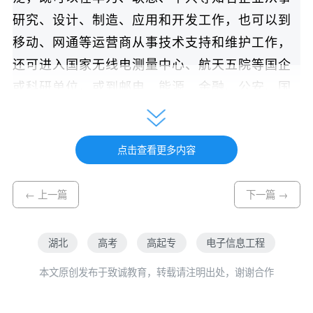
研究、设计、制造、应用和开发工作，也可以到
移动、网通等运营商从事技术支持和维护工作，
还可进入国家无线电测量中心、航天五院等国企
或科研单位，或到邮电、能源、金融、公安、国
防、交通、广播电视等部门从事电子设备与系统
的运行和技术管理工作。
点击查看更多内容
三、专业基本信息
← 上一篇
下一篇 →
项目
内容
湖北
高考
高起专
电子信息工程
本文原创发布于致诚教育，转载请注明出处，谢谢合作
培养层次
高起专（专科）