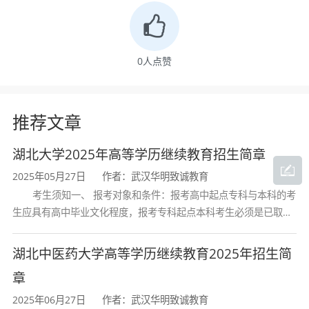
专业名称
电子信息工程技
招生科类
理工类
0
人点赞
学制
2.5年
推荐文章
学习形式
非脱产
湖北大学2025年高等学历继续教育招生简章
2025年05月27日
作者：武汉华明致诚教育
考生须知一、 报考对象和条件：报考高中起点专科与本科的考
四、培养目标
生应具有高中毕业文化程度，报考专科起点本科考生必须是已取得
经教育部审定核准的国民教育系列高等学校或高等教育自学考试机
本专业旨在培养德、智、体、美、劳全面发
构颁发的大学专科毕业证书的人
湖北中医药大学高等学历继续教育2025年招生简
展，面向智能电子产品应用方向的高素质技能型
章
人才。学生需掌握本专业领域的基本理论知识和
2025年06月27日
作者：武汉华明致诚教育