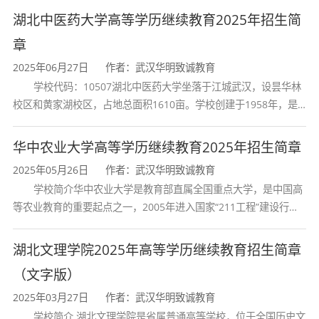
构颁发的大学专科毕业证书的人
湖北中医药大学高等学历继续教育2025年招生简
章
2025年06月27日
作者：武汉华明致诚教育
学校代码：10507湖北中医药大学坐落于江城武汉，设昙华林
校区和黄家湖校区，占地总面积1610亩。学校创建于1958年，是
湖北省唯一一所高等中医药本科院校，是我国较早开办中医本科教
育和最早开办中医研究
华中农业大学高等学历继续教育2025年招生简章
2025年05月26日
作者：武汉华明致诚教育
学校简介华中农业大学是教育部直属全国重点大学，是中国高
等农业教育的重要起点之一，2005年进入国家“211工程”建设行
列，2017年列入国家“双一流”建设行列。学校学科优势特色明显。
首轮“双一流”成效
湖北文理学院2025年高等学历继续教育招生简章
（文字版）
2025年03月27日
作者：武汉华明致诚教育
学校简介 湖北文理学院是省属普通高等学校，位于全国历史文