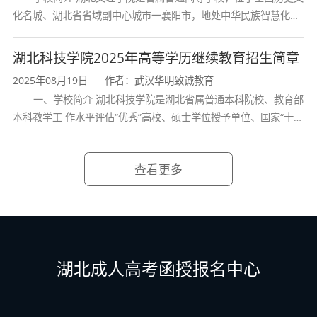
化名城、湖北省省域副中心城市一襄阳市，地处中华民族智慧化身
诸葛亮的故居一古隆中。学校是教育 部本科教学工作水平评估优秀
学校、全国普通
湖北科技学院2025年高等学历继续教育招生简章
2025年08月19日
作者：武汉华明致诚教育
一、学校简介 湖北科技学院是湖北省属普通本科院校、教育部
本科教学工 作水平评估“优秀”高校、硕士学位授予单位、国家“十三
五” 产教融合发展工程规划项目建设高校、全国首批卓越医生教育
培 养计划项
查看更多
湖北成人高考函授报名中心