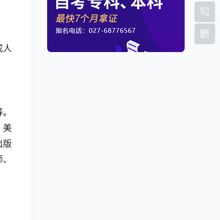
成人
等。
。
美
出版
师、