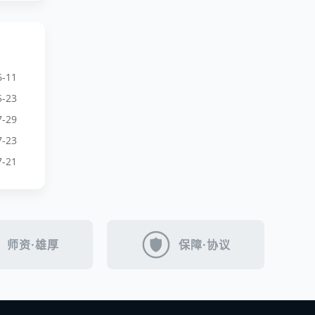
6-11
5-23
7-29
7-23
7-21
师资·雄厚
保障·协议