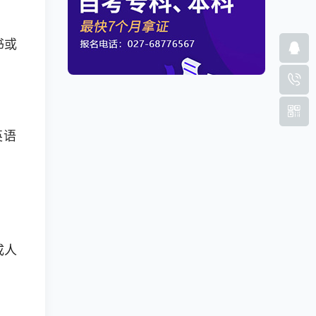
书或
英语
成人