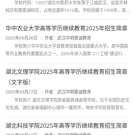
学校代码：10507湖北中医药大学坐落于江城武汉，设昙华林
校区和黄家湖校区，占地总面积1610亩。学校创建于1958年，是
湖北省唯一一所高等中医药本科院校，是我国较早开办中医本科教
育和最早开办中医研究
华中农业大学高等学历继续教育2025年招生简章
2025年05月26日
作者：武汉华明致诚教育
学校简介华中农业大学是教育部直属全国重点大学，是中国高
等农业教育的重要起点之一，2005年进入国家“211工程”建设行
列，2017年列入国家“双一流”建设行列。学校学科优势特色明显。
首轮“双一流”成效
湖北文理学院2025年高等学历继续教育招生简章
（文字版）
2025年03月27日
作者：武汉华明致诚教育
学校简介 湖北文理学院是省属普通高等学校，位于全国历史文
化名城、湖北省省域副中心城市一襄阳市，地处中华民族智慧化身
诸葛亮的故居一古隆中。学校是教育 部本科教学工作水平评估优秀
学校、全国普通
湖北科技学院2025年高等学历继续教育招生简章