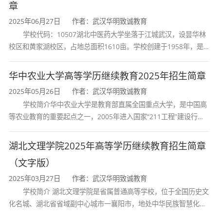
章
2025年06月27日
作者：武汉华明致诚教育
学校代码：10507湖北中医药大学坐落于江城武汉，设昙华林
校区和黄家湖校区，占地总面积1610亩。学校创建于1958年，是
湖北省唯一一所高等中医药本科院校，是我国较早开办中医本科教
育和最早开办中医研究
华中农业大学高等学历继续教育2025年招生简章
2025年05月26日
作者：武汉华明致诚教育
学校简介华中农业大学是教育部直属全国重点大学，是中国高
等农业教育的重要起点之一，2005年进入国家“211工程”建设行
列，2017年列入国家“双一流”建设行列。学校学科优势特色明显。
首轮“双一流”成效
湖北文理学院2025年高等学历继续教育招生简章
（文字版）
2025年03月27日
作者：武汉华明致诚教育
学校简介 湖北文理学院是省属普通高等学校，位于全国历史文
化名城、湖北省省域副中心城市一襄阳市，地处中华民族智慧化身
诸葛亮的故居一古隆中。学校是教育 部本科教学工作水平评估优秀