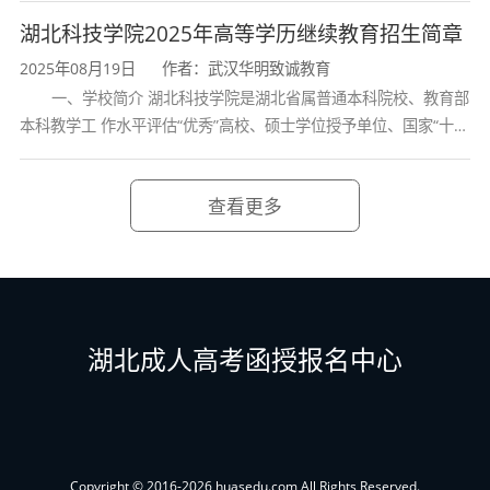
学校、全国普通
湖北科技学院2025年高等学历继续教育招生简章
2025年08月19日
作者：武汉华明致诚教育
一、学校简介 湖北科技学院是湖北省属普通本科院校、教育部
本科教学工 作水平评估“优秀”高校、硕士学位授予单位、国家“十三
五” 产教融合发展工程规划项目建设高校、全国首批卓越医生教育
培 养计划项
查看更多
湖北成人高考函授报名中心
Copyright © 2016-2026 huasedu.com All Rights Reserved.