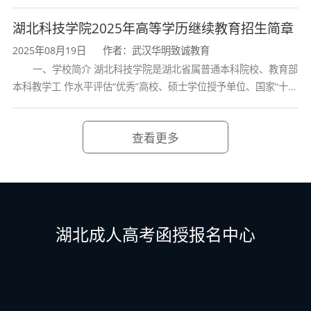
诸葛亮的故居一古隆中。学校是教育 部本科教学工作水平评估优秀
学校、全国普通
湖北科技学院2025年高等学历继续教育招生简章
11
市场营销
2.5
业余
2025年08月19日
作者：武汉华明致诚教育
业余/
一、学校简介 湖北科技学院是湖北省属普通本科院校、教育部
12
护理
2.5
本科教学工 作水平评估“优秀”高校、硕士学位授予单位、国家“十三
函授
五” 产教融合发展工程规划项目建设高校、全国首批卓越医生教育
培 养计划项
业余/
查看更多
1
护理学
5
函授
业余/
2
工商管理
5
函授
湖北成人高考函授报名中心
3
临床医学
5
业余
电气工程及其