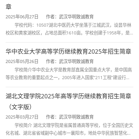
章
机电一体化技
2025年06月27日
作者：武汉华明致诚教育
5
2.5
业余
学校代码：10507湖北中医药大学坐落于江城武汉，设昙华林
术
校区和黄家湖校区，占地总面积1610亩。学校创建于1958年，是
湖北省唯一一所高等中医药本科院校，是我国较早开办中医本科教
计算机应用技
育和最早开办中医研究
6
2.5
业余
华中农业大学高等学历继续教育2025年招生简章
高起
术
2025年05月26日
作者：武汉华明致诚教育
专
学校简介华中农业大学是教育部直属全国重点大学，是中国高
7
建筑工程技术
2.5
业余
等农业教育的重要起点之一，2005年进入国家“211工程”建设行
列，2017年列入国家“双一流”建设行列。学校学科优势特色明显。
8
临床医学
2.5
业余
首轮“双一流”成效
湖北文理学院2025年高等学历继续教育招生简章
汽车运用与维
（文字版）
9
2.5
业余
2025年03月27日
作者：武汉华明致诚教育
修技术
学校简介 湖北文理学院是省属普通高等学校，位于全国历史文
化名城、湖北省省域副中心城市一襄阳市，地处中华民族智慧化身
10
商务英语
2.5
业余