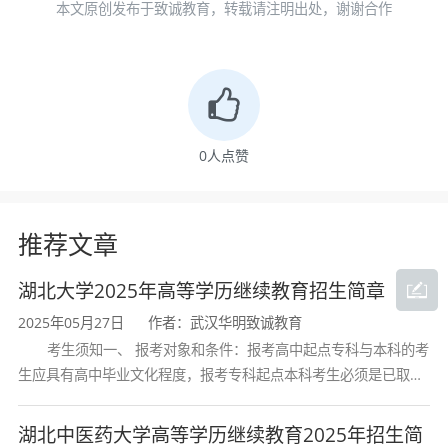
本文原创发布于致诚教育，转载请注明出处，谢谢合作
水平教学研究型大学而不懈奋斗。
招生专业
办学
序
学制
学习
0
人点赞
专业名称
层次
号
（年）
形式
推荐文章
1
电子商务
2.5
业余
湖北大学2025年高等学历继续教育招生简章
国际经济与贸
2
2.5
业余
2025年05月27日
作者：武汉华明致诚教育
易
考生须知一、 报考对象和条件：报考高中起点专科与本科的考
生应具有高中毕业文化程度，报考专科起点本科考生必须是已取得
3
物流管理
2.5
业余
经教育部审定核准的国民教育系列高等学校或高等教育自学考试机
构颁发的大学专科毕业证书的人
湖北中医药大学高等学历继续教育2025年招生简
4
会计
2.5
业余