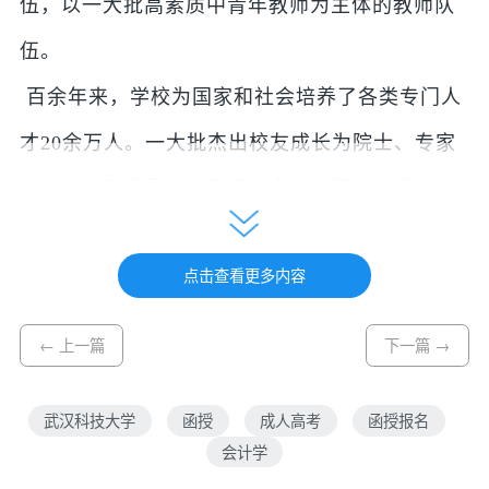
伍，以一大批高素质中青年教师为主体的教师队
伍。
百余年来，学校为国家和社会培养了各类专门人
才20余万人。一大批杰出校友成长为院士、专家
学者、党政领导、大型钢铁企业掌门人，学校被
誉为“冶金高层次人才的摇篮”。
点击查看更多内容
站在新时代新的历史起点上，学校将全面贯彻党
的教育方针，始终秉承“厚德博学，崇实去浮”的
← 上一篇
下一篇 →
校训精神，主动履行人才培养、科学研究、社会
服务、文化传承创新、国际交流与合作的职责，
武汉科技大学
函授
成人高考
函授报名
会计学
不断增强综合实力和核心竞争力，为创建国内高