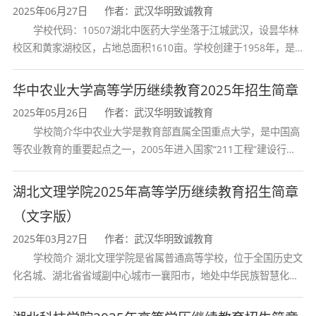
2025年06月27日
作者：武汉华明致诚教育
学校代码：10507湖北中医药大学坐落于江城武汉，设昙华林
校区和黄家湖校区，占地总面积1610亩。学校创建于1958年，是
湖北省唯一一所高等中医药本科院校，是我国较早开办中医本科教
育和最早开办中医研究
华中农业大学高等学历继续教育2025年招生简章
2025年05月26日
作者：武汉华明致诚教育
学校简介华中农业大学是教育部直属全国重点大学，是中国高
等农业教育的重要起点之一，2005年进入国家“211工程”建设行
列，2017年列入国家“双一流”建设行列。学校学科优势特色明显。
首轮“双一流”成效
湖北文理学院2025年高等学历继续教育招生简章
（文字版）
2025年03月27日
作者：武汉华明致诚教育
学校简介 湖北文理学院是省属普通高等学校，位于全国历史文
化名城、湖北省省域副中心城市一襄阳市，地处中华民族智慧化身
诸葛亮的故居一古隆中。学校是教育 部本科教学工作水平评估优秀
学校、全国普通