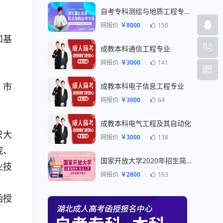
自考专科测绘与地质工程专业一年毕业
网报价
￥8000
150
和基
成教本科通信工程专业
网报价
￥3000
141
成教本科电子信息工程专业
、市
网报价
￥3000
64
成教本科电气工程及其自动化
织大
网报价
￥3000
138
院、
国家开放大学2020年招生简章
业技
网报价
￥2800
163
函授