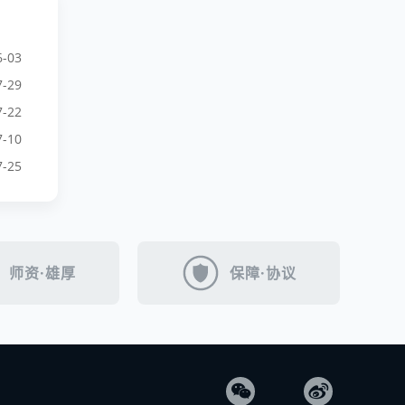
6-03
7-29
7-22
7-10
7-25
师资·雄厚
保障·协议