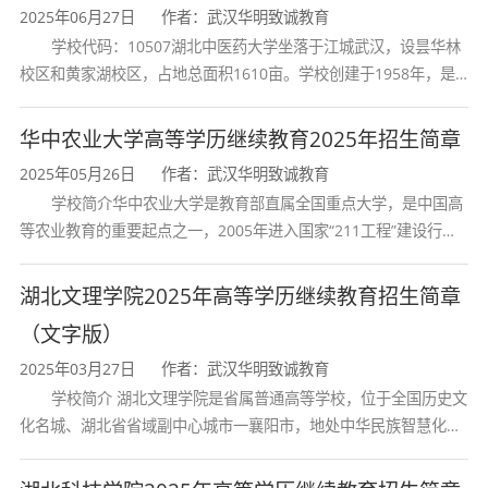
2025年06月27日
作者：武汉华明致诚教育
技术基础；
学校代码：10507湖北中医药大学坐落于江城武汉，设昙华林
2．掌握汽车服务技术、汽车市场营销、汽车金融
校区和黄家湖校区，占地总面积1610亩。学校创建于1958年，是
湖北省唯一一所高等中医药本科院校，是我国较早开办中医本科教
保险、产品规划等领域的基本理论和基础 知识；
育和最早开办中医研究
华中农业大学高等学历继续教育2025年招生简章
3．掌握汽车检测诊断与维修、汽车市场分析、汽
2025年05月26日
作者：武汉华明致诚教育
车营销、车损查勘和产品规划等基本方法；
学校简介华中农业大学是教育部直属全国重点大学，是中国高
等农业教育的重要起点之一，2005年进入国家“211工程”建设行
4．具有从事汽车技术服务、汽车市场研究与营销
列，2017年列入国家“双一流”建设行列。学校学科优势特色明显。
首轮“双一流”成效
策划、车损勘查、金融保险服务和汽车相关 产品
湖北文理学院2025年高等学历继续教育招生简章
（文字版）
企划等工作的基本能力；
2025年03月27日
作者：武汉华明致诚教育
5．具有较强的信息处理能力和外语应用能力，并
学校简介 湖北文理学院是省属普通高等学校，位于全国历史文
具有良好的交流沟通能力；
化名城、湖北省省域副中心城市一襄阳市，地处中华民族智慧化身
诸葛亮的故居一古隆中。学校是教育 部本科教学工作水平评估优秀
6．熟悉本专业领域涉及的国家有关方针、政策法
学校、全国普通