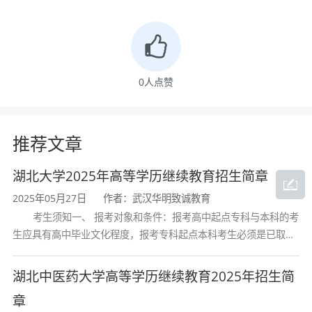
主要实践性教学环节：工程实训、电工电子实
习、课程设计、汽车拆装实习、汽车驾驶实训
（本专业学生一般应获得机动车驾驶证）、汽车
0
人点赞
市场调查与营销商务实习、汽车检测与维修实
习、 汽车勘查与定损实训（实习）、毕业实习、
推荐文章
毕业论文（设计）。
湖北大学2025年高等学历继续教育招生简章
主要专业实验：发动机性能实验、汽车使用性能
2025年05月27日
作者：武汉华明致诚教育
实验、汽车诊断实验、汽车检测实验、汽车电 子
考生须知一、 报考对象和条件：报考高中起点专科与本科的考
生应具有高中毕业文化程度，报考专科起点本科考生必须是已取得
控制实验。
经教育部审定核准的国民教育系列高等学校或高等教育自学考试机
能力要求
构颁发的大学专科毕业证书的人
湖北中医药大学高等学历继续教育2025年招生简
1．具备较宽厚的自然科学、人文社会科学和工程
章