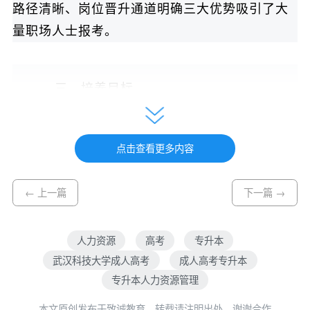
路径清晰、岗位晋升通道明确三大优势吸引了大
量职场人士报考。
三、培养目标
本专业培养适应经济社会发展需要，德智体美
点击查看更多内容
劳全面发展，具备人文精神、科学素养和诚信品
质，具有一定的国际视野，具备经济、管理、法
← 上一篇
下一篇 →
律及人力资源管理等方面的知识和能力，能够在
营利性和非营利性组织从事人力资源管理工作的
人力资源
高考
专升本
富有创新创业精神和实践能力的高素质应用型人
武汉科技大学成人高考
成人高考专升本
才。
专升本人力资源管理
成人教育专升本层次聚焦于提升在职人员的人
本文原创发布于致诚教育，转载请注明出处，谢谢合作