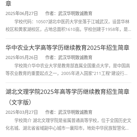
章
方法选择、绩效反馈与改进的专业技能；
2025年06月27日
作者：武汉华明致诚教育
薪酬福利设计能力
：熟悉薪酬结构设计、福利
学校代码：10507湖北中医药大学坐落于江城武汉，设昙华林
方案制定、激励制度建设的方法和工具；
校区和黄家湖校区，占地总面积1610亩。学校创建于1958年，是
劳动关系管理能力
：掌握劳动法律法规、劳动
湖北省唯一一所高等中医药本科院校，是我国较早开办中医本科教
合同管理、劳动争议处理等知识；
育和最早开办中医研究
华中农业大学高等学历继续教育2025年招生简章
沟通与协调能力
：具有较强的语言与文字表
2025年05月26日
作者：武汉华明致诚教育
达、人际沟通、组织协调及领导的基本能力。
学校简介华中农业大学是教育部直属全国重点大学，是中国高
等农业教育的重要起点之一，2005年进入国家“211工程”建设行
列，2017年列入国家“双一流”建设行列。学校学科优势特色明显。
四、核心课程设置
首轮“双一流”成效
湖北文理学院2025年高等学历继续教育招生简章
（文字版）
本专业课程体系涵盖管理学基础、人力资源管
2025年03月27日
作者：武汉华明致诚教育
理核心技能和拓展应用等多个模块，注重理论与
学校简介 湖北文理学院是省属普通高等学校，位于全国历史文
实践结合，培养具有完整知识体系的人力资源管
化名城、湖北省省域副中心城市一襄阳市，地处中华民族智慧化身
诸葛亮的故居一古隆中。学校是教育 部本科教学工作水平评估优秀
理专业人才。