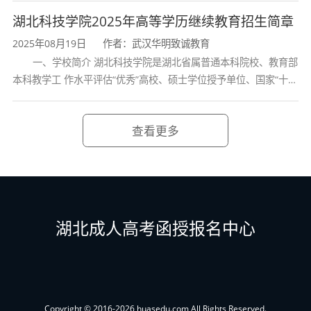
学校、全国普通
湖北科技学院2025年高等学历继续教育招生简章
课程类别
主要课程
2025年08月19日
作者：武汉华明致诚教育
一、学校简介 湖北科技学院是湖北省属普通本科院校、教育部
政治理论、英语、高
本科教学工 作水平评估“优秀”高校、硕士学位授予单位、国家“十三
公共基础课
等数学（二）、计算
五” 产教融合发展工程规划项目建设高校、全国首批卓越医生教育
机应用基础
培 养计划项
查看更多
管理学原理、经济
学、会计学原理、经
专业基础课
济法、管理统计学、
管理信息系统
湖北成人高考函授报名中心
工作分析与岗位评
价、招聘与录用、培
专业核心课
训管理、绩效管理、
Copyright © 2016-2026 huasedu.com All Rights Reserved.