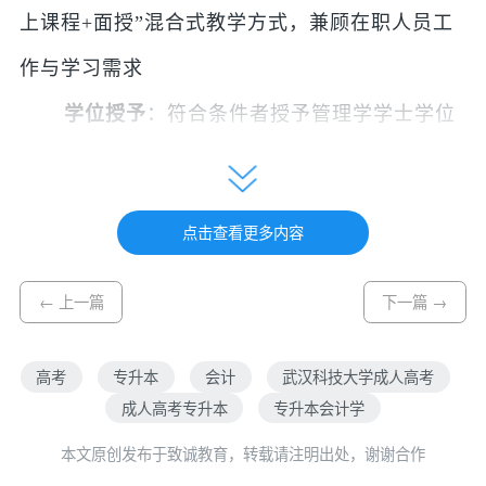
上课程+面授”混合式教学方式，兼顾在职人员工
作与学习需求
学位授予
：符合条件者授予管理学学士学位
会计学是研究财务活动和成本资料的收集、分
类、综合、分析和解释的基础上形成协助决策的
点击查看更多内容
信息系统，以有效管理经济的一门应用学科。本
专业是研究会计信息的收集、记录、报告、分析
← 上一篇
下一篇 →
和确认的学科，培养具备经济、管理、法律和会
计学等多方面知识和能力的复合型应用人才。在
高考
专升本
会计
武汉科技大学成人高考
成人高考专业热度排行榜中，会计学连续多年稳
成人高考专升本
专升本会计学
居报考热门前列。该专业以就业面覆盖所有行
业、职业资格证考试路径清晰、岗位晋升通道明
本文原创发布于致诚教育，转载请注明出处，谢谢合作
确三大优势吸引了大量职场人士报考。武汉科技