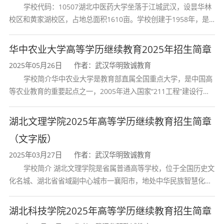
学校代码：10507湖北中医药大学坐落于江城武汉，设昙华林
本规范，能够胜任办公室文秘、材料撰写等工
校区和黄家湖校区，占地总面积1610亩。学校创建于1958年，是
作；
湖北省唯一一所高等中医药本科院校，是我国较早开办中医本科教
公共经济与人力资源管理知识
：了解政府财政
育和最早开办中医研究
华中农业大学高等学历继续教育2025年招生简章
运行、政府经济学、公共部门人力资源管理等方
2025年05月26日
作者：武汉华明致诚教育
面的专业知识。
学校简介华中农业大学是教育部直属全国重点大学，是中国高
等农业教育的重要起点之一，2005年进入国家“211工程”建设行
列，2017年列入国家“双一流”建设行列。学校学科优势特色明显。
四、核心课程设置
首轮“双一流”成效
湖北文理学院2025年高等学历继续教育招生简章
（文字版）
本专业课程体系涵盖管理学基础、公共管理核
2025年03月27日
作者：武汉华明致诚教育
心、行政管理专业和拓展应用等多个模块，注重
学校简介 湖北文理学院是省属普通高等学校，位于全国历史文
理论知识与实践技能的结合，培养具有完整知识
化名城、湖北省省域副中心城市一襄阳市，地处中华民族智慧化身
体系的行政管理专业人才。
诸葛亮的故居一古隆中。学校是教育 部本科教学工作水平评估优秀
学校、全国普通
湖北科技学院2025年高等学历继续教育招生简章
课程类别
主要课程