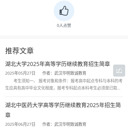
工作经验与系统的行政管理理论知识相融合。
毕业生应具备以下核心素养：
0
人点赞
管理理论基础
：系统掌握管理学、行政学、政
治学的基本理论，理解公共管理的本质与运行规
推荐文章
律；
政策分析与执行能力
：具备公共政策分析的基
湖北大学2025年高等学历继续教育招生简章
本方法，能够理解和执行国家及地方政策；
2025年05月27日
作者：武汉华明致诚教育
行政法律素养
：掌握行政法与行政诉讼法的基
考生须知一、 报考对象和条件：报考高中起点专科与本科的考
础知识，具备依法行政和依法办事的能力；
生应具有高中毕业文化程度，报考专科起点本科考生必须是已取得
经教育部审定核准的国民教育系列高等学校或高等教育自学考试机
组织协调能力
：具有沟通协调、组织管理、团
构颁发的大学专科毕业证书的人
湖北中医药大学高等学历继续教育2025年招生简
队协作的能力，适应机关企事业单位管理岗位需
求；
章
公文写作能力
：掌握公文写作与文书处理的基
2025年06月27日
作者：武汉华明致诚教育