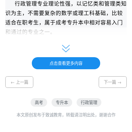
行政管理专业理论性强，以记忆类和管理类知
识为主，不需要复杂的数学或理工科基础，比较
适合在职考生，属于成考专升本中相对容易入门
和通过的专业之一。
三、培养目标
点击查看更多内容
本专业培养具有一定马克思主义理论素养和现
← 上一篇
下一篇 →
代公共精神，掌握行政管理领域的基础理论知识
和专业技能，能在党政机关、企事业单位、社会
高考
专升本
行政管理
团体从事管理工作以及科研工作的复合型人才。
本文原创发布于致诚教育，转载请注明出处，谢谢合作
成人教育专升本层次聚焦于提升在职人员的公
共管理素养和学历层次，注重将学生在职在岗的