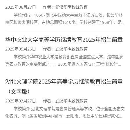
2025年06月27日
作者：武汉华明致诚教育
学校代码：10507湖北中医药大学坐落于江城武汉，设昙华林
校区和黄家湖校区，占地总面积1610亩。学校创建于1958年，是
湖北省唯一一所高等中医药本科院校，是我国较早开办中医本科教
育和最早开办中医研究
华中农业大学高等学历继续教育2025年招生简章
2025年05月26日
作者：武汉华明致诚教育
学校简介华中农业大学是教育部直属全国重点大学，是中国高
等农业教育的重要起点之一，2005年进入国家“211工程”建设行
列，2017年列入国家“双一流”建设行列。学校学科优势特色明显。
首轮“双一流”成效
湖北文理学院2025年高等学历继续教育招生简章
（文字版）
2025年03月27日
作者：武汉华明致诚教育
学校简介 湖北文理学院是省属普通高等学校，位于全国历史文
化名城、湖北省省域副中心城市一襄阳市，地处中华民族智慧化身
诸葛亮的故居一古隆中。学校是教育 部本科教学工作水平评估优秀