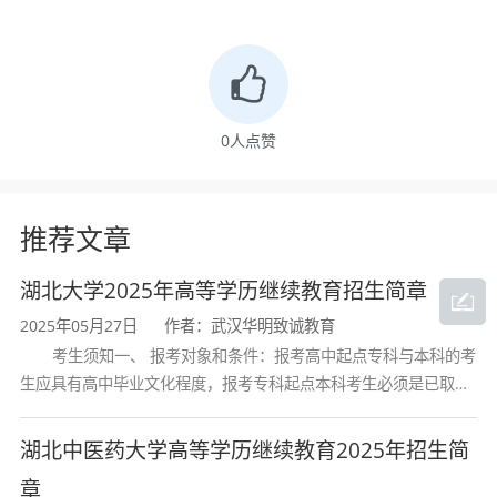
0
人点赞
推荐文章
湖北大学2025年高等学历继续教育招生简章
2025年05月27日
作者：武汉华明致诚教育
考生须知一、 报考对象和条件：报考高中起点专科与本科的考
生应具有高中毕业文化程度，报考专科起点本科考生必须是已取得
经教育部审定核准的国民教育系列高等学校或高等教育自学考试机
构颁发的大学专科毕业证书的人
湖北中医药大学高等学历继续教育2025年招生简
章