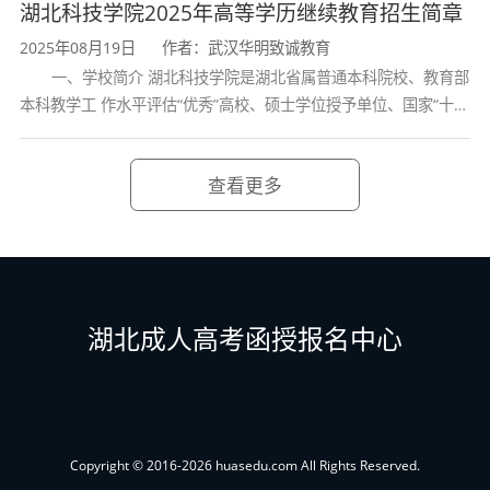
学校、全国普通
湖北科技学院2025年高等学历继续教育招生简章
2025年08月19日
作者：武汉华明致诚教育
一、学校简介 湖北科技学院是湖北省属普通本科院校、教育部
本科教学工 作水平评估“优秀”高校、硕士学位授予单位、国家“十三
五” 产教融合发展工程规划项目建设高校、全国首批卓越医生教育
培 养计划项
查看更多
湖北成人高考函授报名中心
Copyright © 2016-2026 huasedu.com All Rights Reserved.