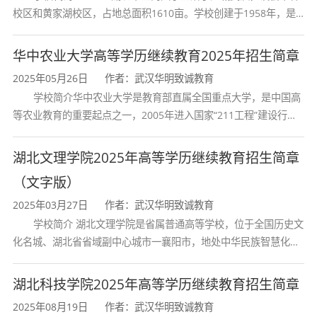
校区和黄家湖校区，占地总面积1610亩。学校创建于1958年，是
湖北省唯一一所高等中医药本科院校，是我国较早开办中医本科教
育和最早开办中医研究
华中农业大学高等学历继续教育2025年招生简章
2025年05月26日
作者：武汉华明致诚教育
学校简介华中农业大学是教育部直属全国重点大学，是中国高
等农业教育的重要起点之一，2005年进入国家“211工程”建设行
列，2017年列入国家“双一流”建设行列。学校学科优势特色明显。
首轮“双一流”成效
湖北文理学院2025年高等学历继续教育招生简章
（文字版）
2025年03月27日
作者：武汉华明致诚教育
学校简介 湖北文理学院是省属普通高等学校，位于全国历史文
化名城、湖北省省域副中心城市一襄阳市，地处中华民族智慧化身
诸葛亮的故居一古隆中。学校是教育 部本科教学工作水平评估优秀
学校、全国普通
湖北科技学院2025年高等学历继续教育招生简章
2025年08月19日
作者：武汉华明致诚教育