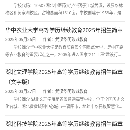
学校代码：10507湖北中医药大学坐落于江城武汉，设昙华林
校区和黄家湖校区，占地总面积1610亩。学校创建于1958年，是
湖北省唯一一所高等中医药本科院校，是我国较早开办中医本科教
育和最早开办中医研究
华中农业大学高等学历继续教育2025年招生简章
2025年05月26日
作者：武汉华明致诚教育
学校简介华中农业大学是教育部直属全国重点大学，是中国高
等农业教育的重要起点之一，2005年进入国家“211工程”建设行
列，2017年列入国家“双一流”建设行列。学校学科优势特色明显。
首轮“双一流”成效
湖北文理学院2025年高等学历继续教育招生简章
（文字版）
2025年03月27日
作者：武汉华明致诚教育
学校简介 湖北文理学院是省属普通高等学校，位于全国历史文
化名城、湖北省省域副中心城市一襄阳市，地处中华民族智慧化身
诸葛亮的故居一古隆中。学校是教育 部本科教学工作水平评估优秀
学校、全国普通
湖北科技学院2025年高等学历继续教育招生简章