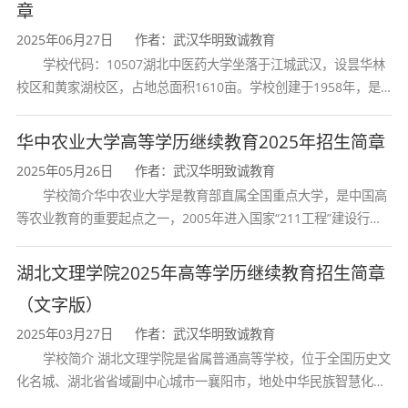
章
通过湖北省教育考试院
2025年06月27日
作者：武汉华明致诚教育
学校代码：10507湖北中医药大学坐落于江城武汉，设昙华林
（http://crgkbm.hbea.edu.cn/）网上报名；外省考
校区和黄家湖校区，占地总面积1610亩。学校创建于1958年，是
湖北省唯一一所高等中医药本科院校，是我国较早开办中医本科教
生按照户籍所在地教育考试院规定，在指定的报
育和最早开办中医研究
华中农业大学高等学历继续教育2025年招生简章
名网站进行网上报名，完成相关报名手续。请考
2025年05月26日
作者：武汉华明致诚教育
生密切关注各省招生考试机构官方网站。
学校简介华中农业大学是教育部直属全国重点大学，是中国高
等农业教育的重要起点之一，2005年进入国家“211工程”建设行
2.报考流程分为信息填报、身份核验、报名资
列，2017年列入国家“双一流”建设行列。学校学科优势特色明显。
首轮“双一流”成效
格审核、网上缴费四个阶段。具体报考流程为:网
湖北文理学院2025年高等学历继续教育招生简章
（文字版）
上信息填报(约9月初，注意须准确填写报考信
2025年03月27日
作者：武汉华明致诚教育
息)→网上提供报考所需全部资料→网上进行身份
学校简介 湖北文理学院是省属普通高等学校，位于全国历史文
核验(约9月初)→报名资格审核→网上缴纳考试费
化名城、湖北省省域副中心城市一襄阳市，地处中华民族智慧化身
诸葛亮的故居一古隆中。学校是教育 部本科教学工作水平评估优秀