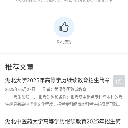
高等学校、高等教育自学考试机构颁发的专科毕
业证书、本科结业证书或以上证书的人员。
5.免试条件以2025年各省教育考试院报考通知
为准。
0
人点赞
特别提示：各类普通高等学校、成人高等学
校、高等职业院校、普通高中、职业高中、中等
推荐文章
专业学校（含人社部门批准设立的劳动技工学
湖北大学2025年高等学历继续教育招生简章
校）的在校生不得报名参加成人高考。
2025年05月27日
作者：武汉华明致诚教育
考生须知一、 报考对象和条件：报考高中起点专科与本科的考
三、报名及报考流程(以2025年各省教育考试
生应具有高中毕业文化程度，报考专科起点本科考生必须是已取得
经教育部审定核准的国民教育系列高等学校或高等教育自学考试机
院报考通知为准)
构颁发的大学专科毕业证书的人
湖北中医药大学高等学历继续教育2025年招生简
1.报名时间一般为8月下旬至9月初，湖北考生