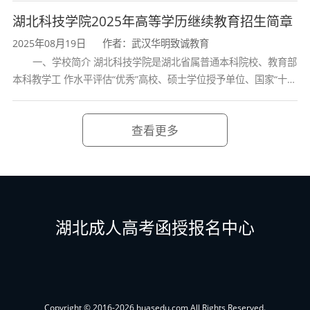
→显示报考成功。随后，考生个人准备资料，复
学校、全国普通
湖北科技学院2025年高等学历继续教育招生简章
习备考，打印准考证，参加全国成人高考(约10
2025年08月19日
作者：武汉华明致诚教育
一、学校简介 湖北科技学院是湖北省属普通本科院校、教育部
月)，学校录取(约12月)后发放通知书，录取学生
本科教学工 作水平评估“优秀”高校、硕士学位授予单位、国家“十三
入学报到(约次年3月)。
五” 产教融合发展工程规划项目建设高校、全国首批卓越医生教育
培 养计划项
特别提示：报名照片应正面、免冠、无妆，衣
查看更多
冠整齐。严禁衣冠不整及对报名照片使用美颜、
滤镜、特效等功能，以免录取后影响学籍注册。
四、录取
湖北成人高考函授报名中心
1.在各省教育行政主管部门统一组织领导下，
学校在各省各类别录取最低控制分数线以上，按
照招生计划从高分到低分依次录取。
Copyright © 2016-2026 huasedu.com All Rights Reserved.