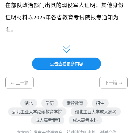
在部队政治部门出具的现役军人证明；其他身份
证明材料以2025年各省教育考试院报考通知为
准。
2.2008年9月10日以前出生、年满17周岁及以
上者。
点击查看更多内容
3.身体健康，生活能自理，不影响所报专业学
← 上一篇
下一篇 →
习。
4.报考高起本或高起专的考生应为高级中等教
湖北
学历
继续教育
招生
育学校毕业或者具有同等学力。报考专升本的考
湖北工业大学继续教育学院
湖北工业大学成人高考
成人高考专科
成人高考本科
生须是已取得经教育部审定核准的国民教育系列
本文原创发布于致诚教育，转载请注明出处，谢谢合作