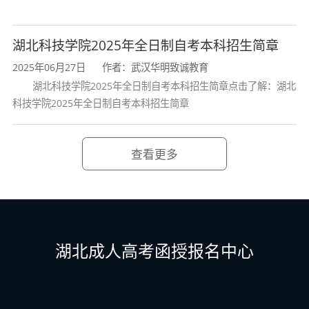
力和实践技能；
4.
熟悉国家动物医学领域的基本政策和
湖北科技学院2025年全日制自考本科招生简章
法规；
2025年06月27日
作者：武汉华明致诚教育
湖北科技学院2025年全日制自考本科招生简章点击了解：湖北
5.
了解动物医学的发展动态和行业需
科技学院2025年全日制自考本科招生简章
求；
6.
具有一定的科学研究能力，满足动物
查看更多
医学行业的工作需求；
7.
具备对新知识、新技能的学习能力和
一定的创新创业能力。
湖北成人高考函授报名中心
四、课程设置与学分
专业名称：动物医学（专升