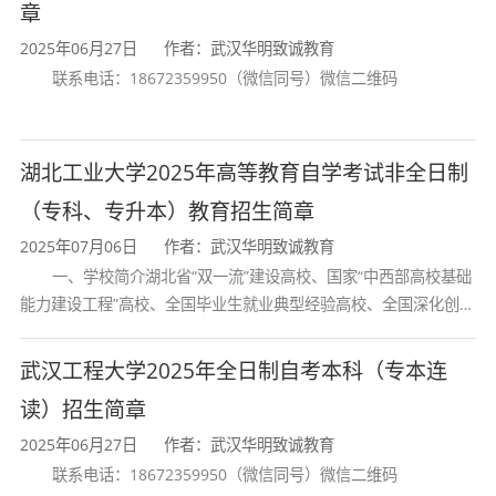
章
论和技能，掌握畜禽疾病防治、动物检疫、
2025年06月27日
作者：武汉华明致诚教育
兽医卫生检验等方面的基本理论和基本知
联系电话：18672359950（微信同号）微信二维码
识，具备从事临床诊疗、动物防疫检疫和兽
医卫生管理与监督的实际工作能力。主要包
湖北工业大学2025年高等教育自学考试非全日制
括：
（专科、专升本）教育招生简章
1.
掌握动物医学学科的基本理论、基本
2025年07月06日
作者：武汉华明致诚教育
一、学校简介湖北省“双一流”建设高校、国家“中西部高校基础
知识；
能力建设工程”高校、全国毕业生就业典型经验高校、全国深化创新
2.
掌握动物疾病诊断、病理检测、化验
创业教育改革示范高校、国家知识产权试点高校、国家“赋予科研人
员职务科技成果所有权或
武汉工程大学2025年全日制自考本科（专本连
等方面的操作方法和技术；
读）招生简章
3.
具有兽医行政管理部门和技术部门、
2025年06月27日
作者：武汉华明致诚教育
畜禽养殖场、宠物医院等行业工作的基本能
联系电话：18672359950（微信同号）微信二维码