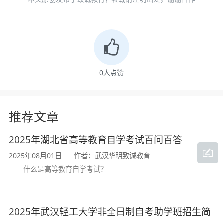
责任感，适应社会和经济发展需要，具备畜
禽疾病诊断与防治、动物检疫、兽医卫生检
验等动物医学专业的基本理论、基本知识和
基本技能，能够在兽医业务部门、畜牧生产
0
人点赞
部门、公共卫生部门以及大型养殖企业与兽
药企业从事动物临床疾病诊疗、动物疫病防
推荐文章
控、动物卫生监督、动物检疫与食品安全监
2025年湖北省高等教育自学考试百问百答
管、兽药与兽用生物制品生产、人兽共患病
2025年08月01日
作者：武汉华明致诚教育
什么是高等教育自学考试？
防治等方面工作的应用型人才。
本专业要求掌握基础兽医学、预防兽医
2025年武汉轻工大学非全日制自考助学班招生简
学、临床兽医学和兽医公共卫生学的基本理