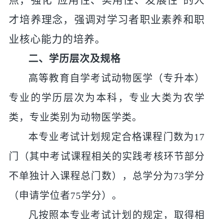
点，强化
“应用性、实用性
、发展性
”的人
才培养理念，强调对学习者职业素养和职
业核心能力的培养。
二、学历层次及规格
高等教育自学考试动物医学（专升本）
专业的学历层次为本科，专业
大类
为农学
类，专业
类
别
为
动物医学类。
本专业考试
计划规定合格课程门数
为
1
7
门（其中考试课程相关的实践考核环节部分
不单独计入课程总门数），总学分为
7
3
学分
（申请学位者
7
5
学分）。
凡按照本专业考试计划的规定，取得相