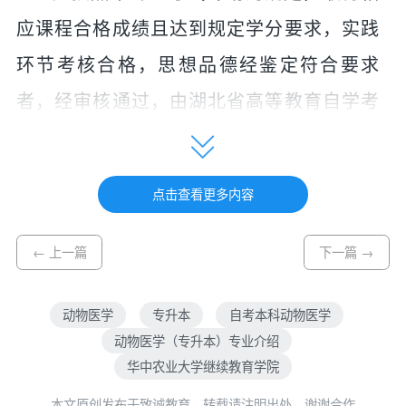
应课程合格成绩且达到规定学分要求，
实践
环节考核
合格，思想品德经鉴定符合要求
者，经审核通过，由湖北省高等教育自学考
试委员会颁发动物医学（专升本）专业毕业
证书，主考学校副署，国家承认学历。
符合
点击查看更多内容
高等学历继续教育学士学位条件者，由主考
学校按规定授予学士学位。
← 上一篇
下一篇 →
三、培养目标与基本要求
动物医学
专升本
自考本科动物医学
本专业培养理想信念坚定，德、智、
动物医学（专升本）专业介绍
体、美、劳全面发展，具有较高的科学文化
华中农业大学继续教育学院
素养、职业道德水准、创新创业能力和社会
本文原创发布于致诚教育，转载请注明出处，谢谢合作