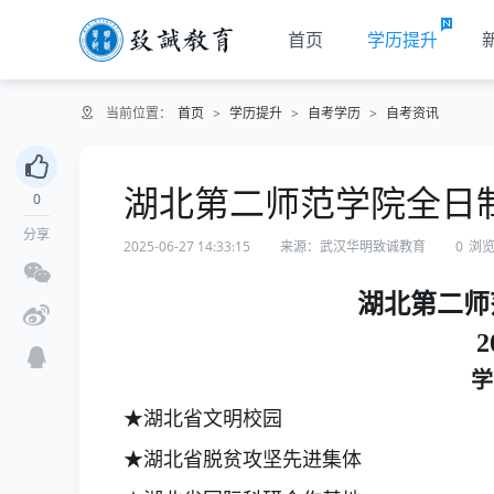
首页
学历提升
当前位置：
首页
>
学历提升
>
自考学历
>
自考资讯
​湖北第二师范学院全日制
0
分享
2025-06-27 14:33:15
来源：武汉华明致诚教育
0
浏
湖北第二师
2
学
★湖北省文明校园
★湖北省脱贫攻坚先进集体