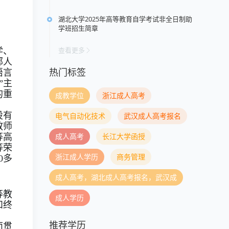
湖北大学2025年高等教育自学考试非全日制助
学班招生简章
查看更多
学、
部人
热门标签
语言
”
主
的重
成教学位
浙江成人高考
设有
电气自动化技术
武汉成人高考报名
教师
成人高考
长江大学函授
等高
等荣
浙江成人学历
商务管理
0
多
成人高考，湖北成人高考报名，武汉成
等教
成人学历
和终
推荐学历
面贯