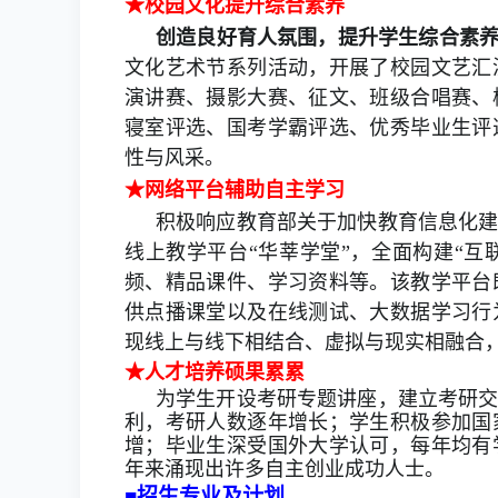
★
校园文化提升综合素养
创造良好育人氛围，提升学生综合素
文化
艺术节系列活动，开展了校园文艺汇
演讲赛、摄影大赛、征文、班级合唱赛、
寝室评选、国考学霸评选、优秀毕业生评
性与风采。
★
网络平台辅助自主学习
积极响应教育部关于加快教育信息化
线上教学平台“华莘学堂”，全面构建“互
频、精品课件、学习资料等。该教学平台
供点播课堂以及在线测试、大数据学习行
现线上
与线下相结合、虚拟与现实相融合
★
人才培养硕果累累
为学生开设考研专题讲座，建立考研
利，考研人数逐年增长；学生积极参加国
增；毕业生深受国外大学认可，每年均有
年来涌现出许多自主创业成功人士。
■
招生专业及计划