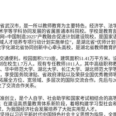
北省武汉市，是一所以教师教育为主要特色，经济学、法
术学等学科协同发展的省属普通本科院校。学校是教育
网
+
中国制造
2025”
产教融合促进计划建设院校，是国家
域人才培养专项行动计划实施单位
”
，是湖北省
“
优师计划
数字化湖北省协同创新中心牵头高校，是湖北省教师教育
交通便利。校园面积
1723
亩，建筑面积
51.41
万平方米。
制在校生
1.7
万人。现有专任教师
1011
人，其中高级职称
、华中师范大学、湖北大学、长江大学、湖北师范大学
，享受国务院津贴、省政府津贴以及荣获全国优秀教师
拓展全方位、宽领域、多层次的国际交流合作。先后与
2
立了交流合作关系。
批准创立，
是个人自学、社会助学和国家考试相结合的高
；在建设高质量教育体系新阶段，着眼构建学习型社会
求，为我国经济社会发展培养了大批实用型人才
。
学坚持以习近平新时代中国特色社会主义思想为指导，全