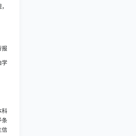
规，
行报
由学
本科
予条
生信