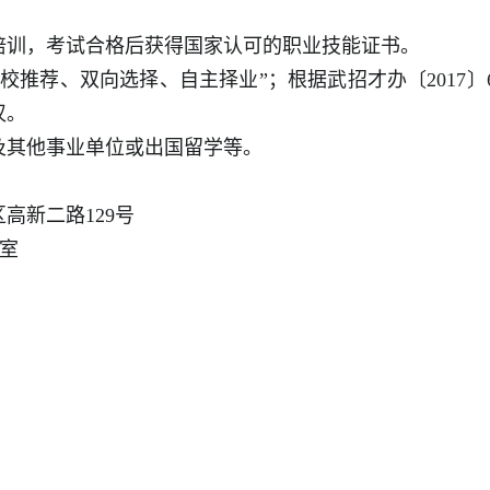
培训，考试合格后获得国家认可的职业技能证书。
学校推荐、双向选择、自主择业”；根据武招才办
〔
201
7
〕
汉。
及其他事业单位或出国留学等。
区高新二路
129
号
1室