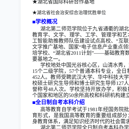
★湖北省国际科研合作基地
★湖北省社会治安综合治理优胜单位
■
学校概况
湖北第二师范学院位于九省通衢的湖
教育学、文学、理学、工学、管理学和艺
工智能助推教师队伍建设试点高校、
“
互联
文字推广基地、国家
“
电子信息产业重点领
培学校、
“
湖北省
2011
计划
”——
基础教育
要基地之一。
学校地处中国光谷核心区，山清水秀，
15
个二级学院，
57
个普通本科专业，全日
452
人。教师受聘武汉大学、华中科技大学
校硕士研究生导师和博士研究生导师
127
人
誉称号
48
人次。学校坚持开放办学，积极
个国家和地区的
50
余所高校和科研机构建
■
全日制
自考本科
介绍
高等教育自学考试
于
1981
年经国务院
育形式，
是我国高等教育的
重要组成部分
身教育体系，满足知识经济时代的社会需
湖北第二师范学院全日制自考本科办