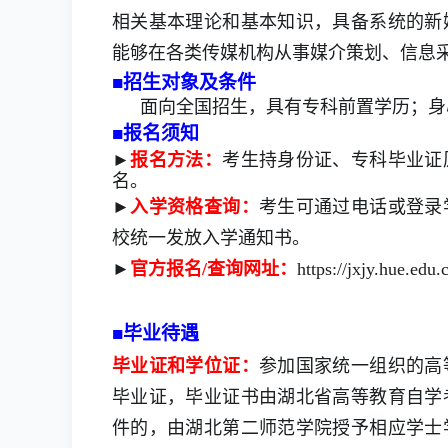
相关基本理论和基本知识，具备系统的新
能够在各类传媒机构从事媒介策划、信息
■
招生对象及条件
面向全国招生，具有专科前置学历；身
■
报名须知
►
报名方法：
考生持身份证、
专科
毕业证
名
。
►
入学资格
查询：
考生可通过电话或登
录
校
统一发放入学通知书。
►
官方报名
/
查询
网址：
https://jxjy.hue.edu.
■
毕业待遇
毕业证和学位证：
参加国家统一组织的高
毕业证，毕业证书由湖北省高等教育自学
件的，由湖北第二师范学院授予相应学士