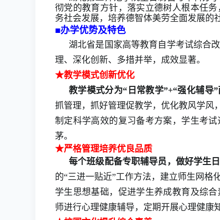
彻党的教育方针，落实立德树人根本任务
务社会发展，培养德智体美劳全面发展的
■
办学
优势及
特色
湖北省是国家
高等教育
自学考试综合
理、深化创新、多措并举，成效显著。
★
教
学模式创新优化
教学模式分为
“
日常教学
”
+
“
强化辅导
”
抓管理，抓好管理促教学
，
优化教风学风
制定科学高效的复习
备考
方案，学生考试
茅。
★
严格管理培养优良品质
每个班级配备专职辅导员，做好学生
的“三进一贴近”工作方法，建立师生网格
学生思想基础，促进学生养成教育及综合
师进行心理健康辅导，定期开展心理健康