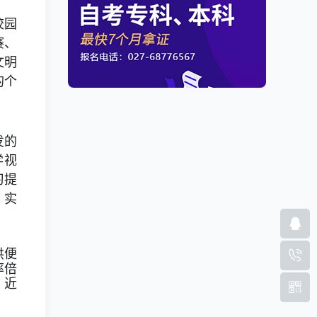
校园
赛、
文明
的个
发的
学视
习提
，实
供便
率倍
，近