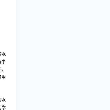
德水
育事
能，
应用
德水
闻学