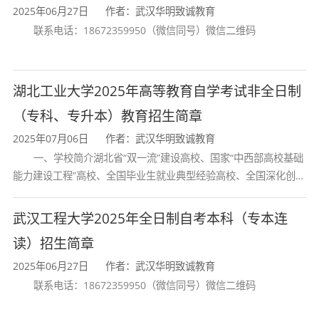
2025年06月27日
作者：武汉华明致诚教育
联系电话：18672359950（微信同号）微信二维码
湖北工业大学2025年高等教育自学考试非全日制
七、证书认证
（专科、专升本）教育招生简章
学历证书——由湖北工业大学与湖北省高等教育
2025年07月06日
作者：武汉华明致诚教育
一、学校简介湖北省“双一流”建设高校、国家“中西部高校基础
自学考试委员会共同颁发
能力建设工程”高校、全国毕业生就业典型经验高校、全国深化创新
学位证书——湖北工业大学颁发
创业教育改革示范高校、国家知识产权试点高校、国家“赋予科研人
员职务科技成果所有权或
武汉工程大学2025年全日制自考本科（专本连
读）招生简章
八、毕业待遇：
2025年06月27日
作者：武汉华明致诚教育
学生修完计划内的全部课程且考试合格，由主考
联系电话：18672359950（微信同号）微信二维码
院校和湖北省高等教育自学考试委员会共同颁发