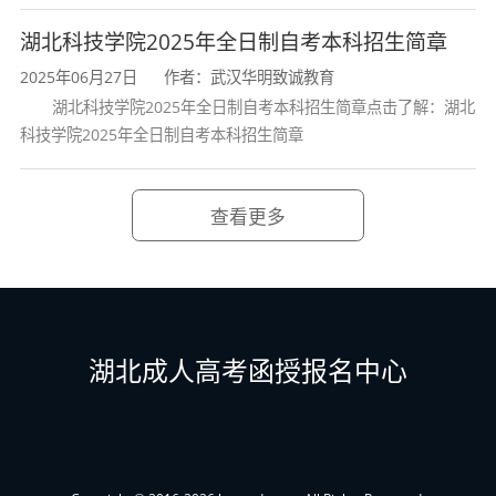
专科、本科文凭，国家承认学历，中国高等教育
湖北科技学院2025年全日制自考本科招生简章
信息网可查。毕业证按统一编号在国家教育部学
2025年06月27日
作者：武汉华明致诚教育
湖北科技学院2025年全日制自考本科招生简章点击了解：湖北
生信息网查询。
科技学院2025年全日制自考本科招生简章
九、报名方法：报专升本需本人身份证原件及7寸
蓝底登记证一张；
查看更多
湖北成人高考函授报名中心