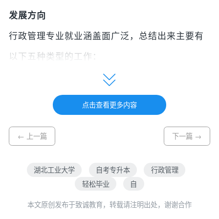
发展方向
行政管理专业就业涵盖面广泛，总结出来主要有
以下五种类型的工作：
1.考公务员或事业单位。每年的公务员考试或事
业单位的公开社会招聘考试中都会涉行政管理专
点击查看更多内容
业的需求，办公室科员、办公室文秘、办公室综
← 上一篇
下一篇 →
合管理、人事处综合管理等岗位。加上由于行政
管理学人才受过政府管理方面的系统训练，在理
湖北工业大学
自考专升本
行政管理
论知识、思维方式、业务技能上都占有优势，所
轻松毕业
自
以报考通过率会相比较高一些。
本文原创发布于致诚教育，转载请注明出处，谢谢合作