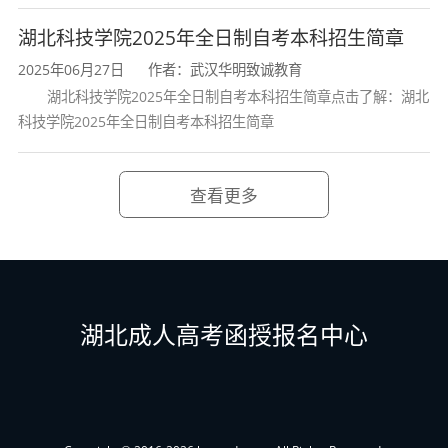
毕业待遇：
湖北科技学院2025年全日制自考本科招生简章
2025年06月27日
作者：武汉华明致诚教育
学生修完计划内的全部课程且考试合格，由主考
湖北科技学院2025年全日制自考本科招生简章点击了解：湖北
院校和湖北省高等教育自学考试委员会共同颁发
科技学院2025年全日制自考本科招生简章
专科、本科文凭，国家承认学历，中国高等教育
查看更多
信息网可查。毕业证按统一编号在国家教育部学
生信息网查询。
报名方法：
报专升本需本人身份证原件及7寸蓝底登记证一
湖北成人高考函授报名中心
张；