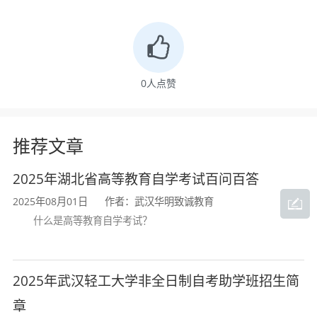
2.在企业从事行政、人事工作，或者在总裁办公
室从事总经理助理、董事长秘书等工作。选择此
就业方向为行政管理专业的同学中绝大部分是女
0
人点赞
生，借助专业的知识储备和得天独厚的优势能够
让她们在工作中游刃有余。
推荐文章
3.专业课程的训练，使得其能力多样化、且逻辑
2025年湖北省高等教育自学考试百问百答
性和条理性都很强，因此大部分行政管理专业的
2025年08月01日
作者：武汉华明致诚教育
毕业生可以选择在企业的市场部、营销部、策划
什么是高等教育自学考试？
部从事业务推广、公关策划、市场策划等工作。
4.行政管理专业的同学同样也很适合在共青团、
2025年武汉轻工大学非全日制自考助学班招生简
工会、妇联等社会团体中从事管理与服务工作，
章