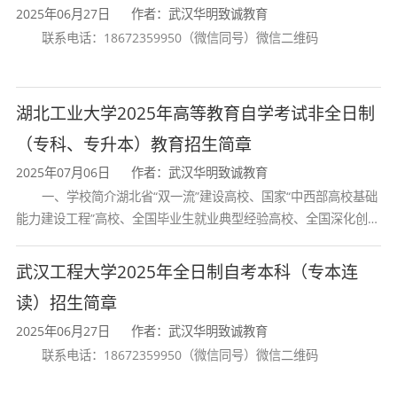
2025年06月27日
作者：武汉华明致诚教育
以及在非政府组织和非盈利组织中从事环境保
联系电话：18672359950（微信同号）微信二维码
护、社会救济、医疗卫生、教育等公益服务工
作。
湖北工业大学2025年高等教育自学考试非全日制
5.行政管理专业毕业的同学擅长撰写报告类和评
（专科、专升本）教育招生简章
论类文章，部分人可以选择在报刊、电台、电视
2025年07月06日
作者：武汉华明致诚教育
一、学校简介湖北省“双一流”建设高校、国家“中西部高校基础
台、门户网站做编辑或评论员。管理思维带来的
能力建设工程”高校、全国毕业生就业典型经验高校、全国深化创新
独特视角，会让呈现出来的文章变得与众不同。
创业教育改革示范高校、国家知识产权试点高校、国家“赋予科研人
员职务科技成果所有权或
武汉工程大学2025年全日制自考本科（专本连
证书认证
读）招生简章
学历证书——由湖北工业大学与湖北省高等教育
2025年06月27日
作者：武汉华明致诚教育
自学考试委员会共同颁发
联系电话：18672359950（微信同号）微信二维码
学位证书——湖北工业大学颁发