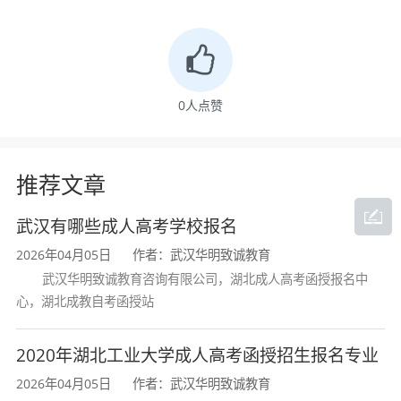
五、投稿方式
来稿须由学院统一报送，纸质版、电子版各提交
一份，纸质版请交至行政楼510办公室，电子版请
0
人点赞
发送至指定邮箱
434724179@qq.com。
联系人：程家才；联系方式：027-83955679
推荐文章
六、作品展示
武汉有哪些成人高考学校报名
1.校报、官网轻工文苑、“武汉轻工大学”官微开
2026年04月05日
作者：武汉华明致诚教育
武汉华明致诚教育咨询有限公司，湖北成人高考函授报名中
设“爱国心·报国情·强国志征文”栏目，刊发优选征
心，湖北成教自考函授站
文。
2020年湖北工业大学成人高考函授招生报名专业
2.推荐优秀征文至“学习强国”湖北平台参与全省
2026年04月05日
作者：武汉华明致诚教育
评选。