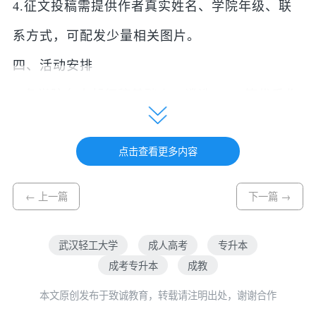
4.征文投稿需提供作者真实姓名、学院年级、联
系方式，可配发少量相关图片。
四、活动安排
1.各学院在内部征稿基础上，遴选10-15篇优秀作
品报送党委宣传部。
点击查看更多内容
2.征集时间自2020年8月19日开始，至2020年9月
30日止。
← 上一篇
下一篇 →
3.活动设一、二、三等奖及优秀奖若干，并颁发
荣誉证书。
武汉轻工大学
成人高考
专升本
成考专升本
成教
4.征文获奖情况将作为年终精神文明建设考核参
本文原创发布于致诚教育，转载请注明出处，谢谢合作
考依据。