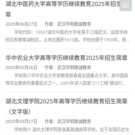
构颁发的大学专科毕业证书的人
湖北中医药大学高等学历继续教育2025年招生简
章
2025年06月27日
作者：武汉华明致诚教育
学校代码：10507湖北中医药大学坐落于江城武汉，设昙华林
校区和黄家湖校区，占地总面积1610亩。学校创建于1958年，是
湖北省唯一一所高等中医药本科院校，是我国较早开办中医本科教
育和最早开办中医研究
华中农业大学高等学历继续教育2025年招生简章
2025年05月26日
作者：武汉华明致诚教育
学校简介华中农业大学是教育部直属全国重点大学，是中国高
等农业教育的重要起点之一，2005年进入国家“211工程”建设行
列，2017年列入国家“双一流”建设行列。学校学科优势特色明显。
首轮“双一流”成效
湖北文理学院2025年高等学历继续教育招生简章
（文字版）
2025年03月27日
作者：武汉华明致诚教育
学校简介 湖北文理学院是省属普通高等学校，位于全国历史文