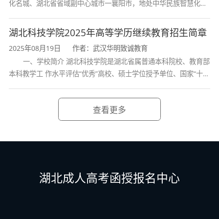
化名城、湖北省省域副中心城市一襄阳市，地处中华民族智慧化身
诸葛亮的故居一古隆中。学校是教育 部本科教学工作水平评估优秀
学校、全国普通
湖北科技学院2025年高等学历继续教育招生简章
2025年08月19日
作者：武汉华明致诚教育
一、学校简介 湖北科技学院是湖北省属普通本科院校、教育部
本科教学工 作水平评估“优秀”高校、硕士学位授予单位、国家“十三
五” 产教融合发展工程规划项目建设高校、全国首批卓越医生教育
培 养计划项
查看更多
湖北成人高考函授报名中心