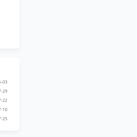
6-03
7-29
7-22
7-10
7-25