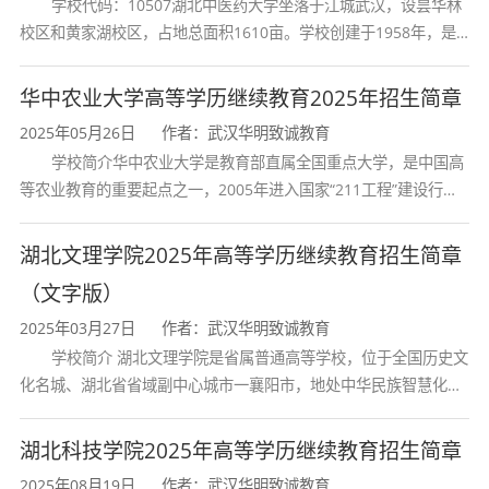
学校代码：10507湖北中医药大学坐落于江城武汉，设昙华林
校区和黄家湖校区，占地总面积1610亩。学校创建于1958年，是
义上看，主要指的是马克思主义及其中国化的理
湖北省唯一一所高等中医药本科院校，是我国较早开办中医本科教
论成果，这一系列的理论成果经受住中国革命、
育和最早开办中医研究
华中农业大学高等学历继续教育2025年招生简章
建设和改革考验并不断深入发展，是中国共产党
2025年05月26日
作者：武汉华明致诚教育
学校简介华中农业大学是教育部直属全国重点大学，是中国高
和中国人民实践智慧的结晶。中国人对中国理论
等农业教育的重要起点之一，2005年进入国家“211工程”建设行
列，2017年列入国家“双一流”建设行列。学校学科优势特色明显。
的信仰，来源于中国理论的科学性、思想性与真
首轮“双一流”成效
湖北文理学院2025年高等学历继续教育招生简章
理性，来源于中国理论强大的感召力、思想力与
（文字版）
生命力。将中国理论上升到信仰的高度，实质上
2025年03月27日
作者：武汉华明致诚教育
学校简介 湖北文理学院是省属普通高等学校，位于全国历史文
体现出“理论掌握群众”的理想状态。在这种状态
化名城、湖北省省域副中心城市一襄阳市，地处中华民族智慧化身
之下，中国人方能在思想中洞见未来、在理论中
诸葛亮的故居一古隆中。学校是教育 部本科教学工作水平评估优秀
学校、全国普通
湖北科技学院2025年高等学历继续教育招生简章
把握时代，实践中面临的难题方能更好地得以解
2025年08月19日
作者：武汉华明致诚教育