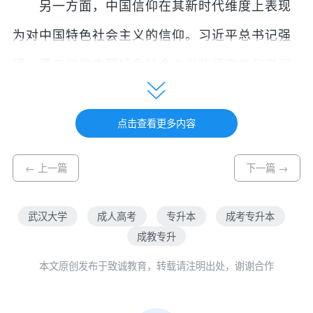
另一方面，中国信仰在其新时代维度上表现
为对中国特色社会主义的信仰。习近平总书记强
调，要自觉做中国特色社会主义的坚定信仰者和
忠实实践者。这深刻揭示出中国特色社会主义所
点击查看更多内容
内含的信仰维度。中国人对中国特色社会主义的
信仰，体现出中国信仰的当代性与现实性。具体
← 上一篇
下一篇 →
来看，中国信仰的新时代维度包括对中国道路、
理论、制度与文化的信仰，四个构成要件是有机
武汉大学
成人高考
专升本
成考专升本
成教专升
统一的。
本文原创发布于致诚教育，转载请注明出处，谢谢合作
对中国道路的信仰。方向决定道路，道路决
定命运。我们从不将西方道路奉作圭臬，在中国