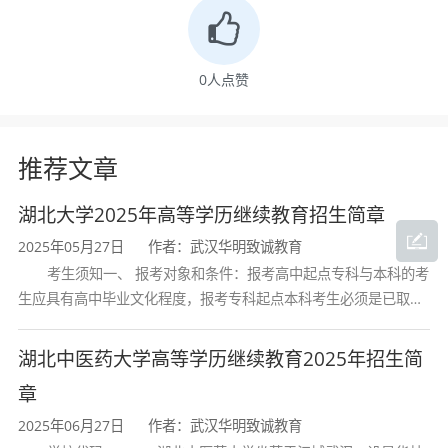
共产党的领导之下，中国人走出了一条方向正
确、充满活力、前景光明的道路。中国人对中国
0
人点赞
道路的信仰，主要来源于这条道路的生命力及其
所取得的巨大成就。中国道路具备着强大的生命
推荐文章
力，科学社会主义原则内嵌于其中，中国人民的
湖北大学2025年高等学历继续教育招生简章
实践智慧与文化传统内含于其中，社会主义现代
2025年05月27日
作者：武汉华明致诚教育
考生须知一、 报考对象和条件：报考高中起点专科与本科的考
化强国愿景的实现内置于其中。中国道路是中国
生应具有高中毕业文化程度，报考专科起点本科考生必须是已取得
人民走向美好生活的必由之路。对中国道路的信
经教育部审定核准的国民教育系列高等学校或高等教育自学考试机
构颁发的大学专科毕业证书的人
湖北中医药大学高等学历继续教育2025年招生简
仰，驱动着中国人进一步完善与发展这条道路，
章
使之更好地成就中国人的美好生活。
2025年06月27日
作者：武汉华明致诚教育
对中国理论的信仰。所谓中国理论，从其广