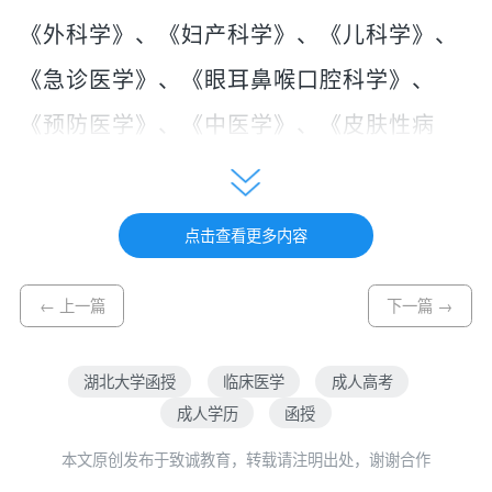
《外科学》、《妇产科学》、《儿科学》、
《急诊医学》、《眼耳鼻喉口腔科学》、
《预防医学》、《中医学》、《皮肤性病
学》。校内建有诊断学、内科学、外科学、
妇产科学、急救医学、五官科学实训室以及
点击查看更多内容
模拟考试中心，配备有各种临床实训教学设
备、模型和诊断数字化仿真模拟系统等，能
← 上一篇
下一篇 →
开展各种穿刺、妇产科检查、外科缝合、无
湖北大学函授
临床医学
成人高考
菌术、模拟手术、检体诊断等实训项目。
成人学历
函授
本文原创发布于致诚教育，转载请注明出处，谢谢合作