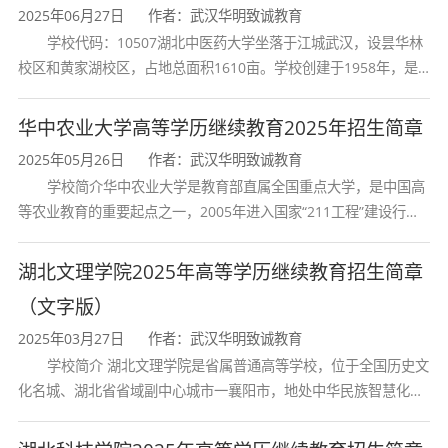
2025年06月27日
作者：武汉华明致诚教育
学校代码：10507湖北中医药大学坐落于江城武汉，设昙华林
校区和黄家湖校区，占地总面积1610亩。学校创建于1958年，是
湖北省唯一一所高等中医药本科院校，是我国较早开办中医本科教
育和最早开办中医研究
华中农业大学高等学历继续教育2025年招生简章
2025年05月26日
作者：武汉华明致诚教育
学校简介华中农业大学是教育部直属全国重点大学，是中国高
等农业教育的重要起点之一，2005年进入国家“211工程”建设行
列，2017年列入国家“双一流”建设行列。学校学科优势特色明显。
首轮“双一流”成效
湖北文理学院2025年高等学历继续教育招生简章
（文字版）
2025年03月27日
作者：武汉华明致诚教育
学校简介 湖北文理学院是省属普通高等学校，位于全国历史文
化名城、湖北省省域副中心城市一襄阳市，地处中华民族智慧化身
诸葛亮的故居一古隆中。学校是教育 部本科教学工作水平评估优秀
学校、全国普通