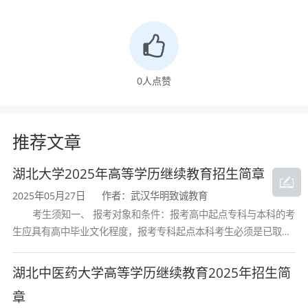
添加微信
华明致诚教育宋老师
，快速了解成人高
考
0
人点赞
推荐文章
湖北大学2025年高等学历继续教育招生简章
2025年05月27日
作者：武汉华明致诚教育
考生须知一、 报考对象和条件：报考高中起点专科与本科的考
生应具有高中毕业文化程度，报考专科起点本科考生必须是已取得
经教育部审定核准的国民教育系列高等学校或高等教育自学考试机
成人高考网上报名入口
武汉成人高考报名中心
构颁发的大学专科毕业证书的人
湖北中医药大学高等学历继续教育2025年招生简
成人高考函授报名中心
湖北省成人高考报名
章