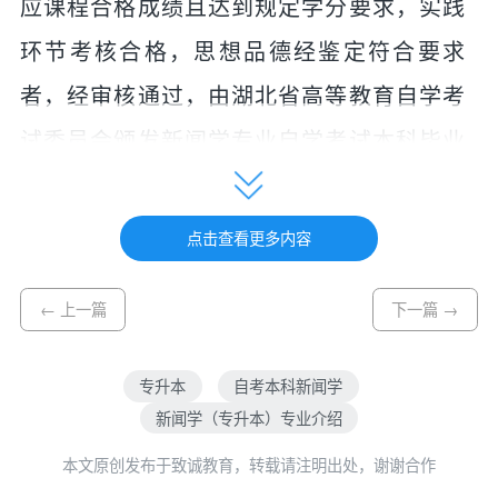
应课程合格成绩且达到规定学分要求，
实践
环节考核
合格，思想品德经鉴定符合要求
者，经审核通过，由湖北省高等教育自学考
试委员会颁发新闻学专业自学考试本科毕业
证书，主考学校副署，国家承认学历。符合
高等学历继续教育学士学位授予条件者，由
点击查看更多内容
主考学校按规定授予学士学位。
← 上一篇
下一篇 →
三、培养目标与基本要求
本专业培养
培养理想信念坚定，德、
专升本
自考本科新闻学
智、体、美、劳全面发展，具有较高的科学
新闻学（专升本）专业介绍
文化素养、职业道德水准、创新创业能力和
本文原创发布于致诚教育，转载请注明出处，谢谢合作