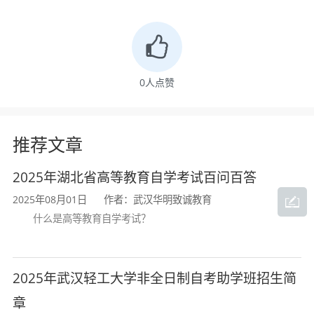
社会责任感，适应社会和经济发展需要，具
备传播学、新闻学的基本理论，具有较强的
信息获取、概括、分析、组织的能力，熟悉
0
人点赞
国家新闻、宣传政策法规，能够在新闻、出
版与宣传部门从事新闻传播工作的应用型人
推荐文章
才。
2025年湖北省高等教育自学考试百问百答
本专业要求掌握人文与社会科学的基本
2025年08月01日
作者：武汉华明致诚教育
知识
，
掌握新闻传播历史和基本理论，获得
什么是高等教育自学考试？
新闻传播实践技能训练，具备利用多种传播
媒介从事新闻传播活动的能力。主要包括
:
2025年武汉轻工大学非全日制自考助学班招生简
1.正确理解和掌握马克思主义新闻思
章