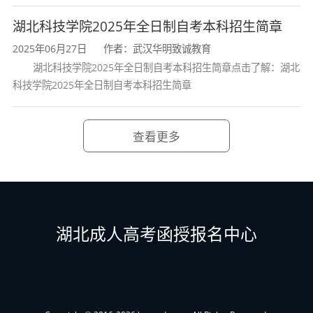
湖北科技学院2025年全日制自考本科招生简章
5.具备合理的知识结构，掌握科学开展
2025年06月27日
作者：武汉华明致诚教育
工作的一般方法，能正确判断和解决实际问
湖北科技学院2025年全日制自考本科招生简章点击了解：湖北
题，具备较强的学习能力，能适应和胜任多
科技学院2025年全日制自考本科招生简章
变的职业领域
；
查看更多
6.具有相应的计算机和网络应用技能，
基本掌握一门外语，具备较强的新知识、新
技能的学习能力和一定的创新意识与能力。
湖北成人高考函授报名中心
四、课程设置与学分
专业名称：新闻学（专升本）
专业
代码
：
0
50301