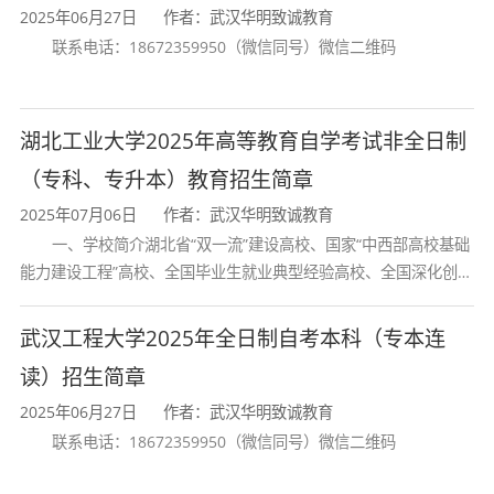
2025年06月27日
作者：武汉华明致诚教育
想，掌握新闻学与传播学的基本理论和基本
联系电话：18672359950（微信同号）微信二维码
知识，具备广告、公共关系、编辑出版、媒
体运作等方面实际业务能力
；
湖北工业大学2025年高等教育自学考试非全日制
2.具备熟练运用现代传播技术从事新闻
（专科、专升本）教育招生简章
采访、写作、编辑、评论、运营等活动的能
2025年07月06日
作者：武汉华明致诚教育
一、学校简介湖北省“双一流”建设高校、国家“中西部高校基础
力
；
能力建设工程”高校、全国毕业生就业典型经验高校、全国深化创新
创业教育改革示范高校、国家知识产权试点高校、国家“赋予科研人
3.具有较为深厚的文化基础知识和较强
员职务科技成果所有权或
武汉工程大学2025年全日制自考本科（专本连
的文字表达能力
；
读）招生简章
4.熟悉国家新闻传播领域的方针政策和
2025年06月27日
作者：武汉华明致诚教育
法律法规，具有强烈社会责任感，坚守职业
联系电话：18672359950（微信同号）微信二维码
道德准则
；